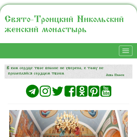
Свято-Троицкий Никольский
женский монастырь
Togg
navi