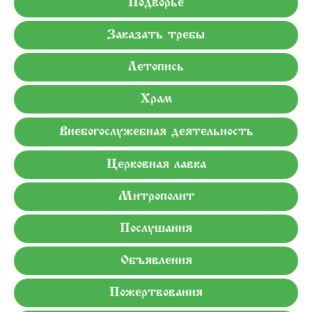
Подворье
Заказать требы
Летопись
Храм
Внебогослужебная деятельность
Церковная лавка
Митрополит
Послушания
Объявления
Пожертвования