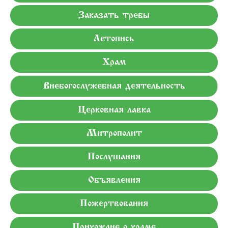
Заказать требы
Летопись
Храм
Внебогослужебная деятельность
Церковная лавка
Митрополит
Послушания
Объявления
Пожертвования
Прихожане о храме