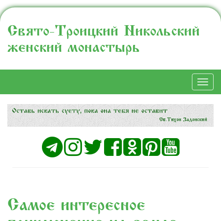
Свято-Троицкий Никольский
женский монастырь
Togg
navi
Самое интересное