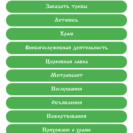
Заказать требы
Летопись
Храм
Внебогослужебная деятельность
Церковная лавка
Митрополит
Послушания
Объявления
Пожертвования
Прихожане о храме