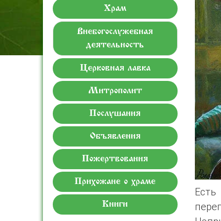
Храм
Внебогослужебная
деятельность
Церковная лавка
Митрополит
Послушания
Объявления
Пожертвования
Прихожане о храме
Есть
Книги
пере