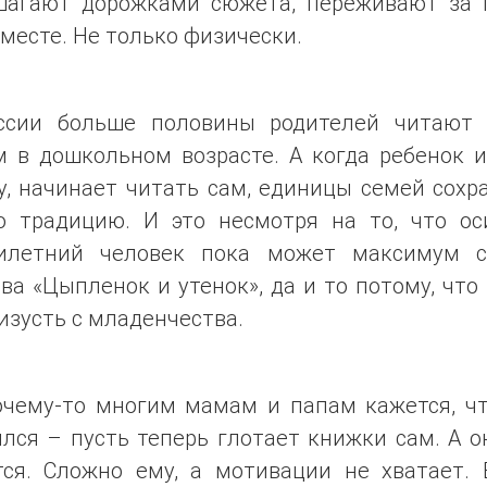
шагают дорожками сюжета, переживают за г
месте. Не только физически.
ссии больше половины родителей читают 
м в дошкольном возрасте. А когда ребенок и
у, начинает читать сам, единицы семей сохр
ю традицию. И это несмотря на то, что ос
илетний человек пока может максимум с
ва «Цыпленок и утенок», да и то потому, что
изусть с младенчества.
очему-то многим мамам и папам кажется, чт
лся – пусть теперь глотает книжки сам. А 
тся. Сложно ему, а мотивации не хватает. 