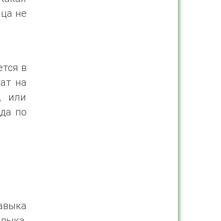
нца не
ется в
ат на
, или
да по
авыка
авыка,