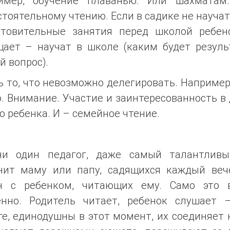
имер, обучение плаванью. Или шахматам
тоятельному чтению. Если в садике не научат
отовительные занятия перед школой ребен
щает – научат в школе (каким будет резуль
й вопрос).
ь то, что невозможно делегировать. Например
. Внимание. Участие и заинтересованность в
о ребенка. И – семейное чтение.
ни один педагог, даже самый талантливы
нит маму или папу, садящихся каждый веч
н с ребенком, читающих ему. Само это 
енно. Родитель читает, ребенок слушает 
е, единодушны в этот момент, их соединяет 