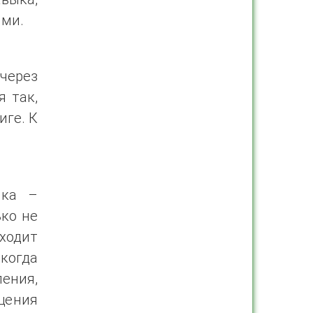
ями.
 через
я так,
иге. К
ыка –
ько не
ходит
огда
ения,
бщения