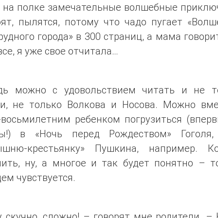
т на полке замечательные волшебные приклю
оят, пылятся, потому что чадо пугает «Волш
удного города» в 300 страниц, а мама говорит
все, я уже свое отчитала…
дь можно с удовольствием читать и не т
ки, не только Волкова и Носова. Можно вме
-восьмилетним ребенком погрузиться (вперв
ы!) в «Ночь перед Рождеством» Гоголя
ышню-крестьянку» Пушкина, например. Ко
ить, ну, а многое и так будет понятно – т
ем чувствуется.
 скучно, сложно! – говорят мне родители. –