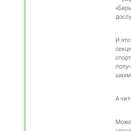
«Бары
досл
И это
секц
спор
полу
шахм
А чит
Може
слуша