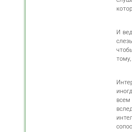
котор
И вед
слезы
чтобы
тому,
Инте
иногд
всем
всл
инте
сопос