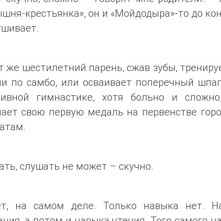
шня-крестьянка», он и «Мойдодыра»-то до ко
ушивает.
т же шестилетний парень, сжав зубы, трениру
ии по самбо, или осваивает поперечный шпаг
тивной гимнастике, хотя больно и сложно
чает свою первую медаль на первенстве горо
атам.
ать, слушать не может – скучно.
т, на самом деле. Только навыка нет. Н
ния, а потом и навыка чтения. Того самого н