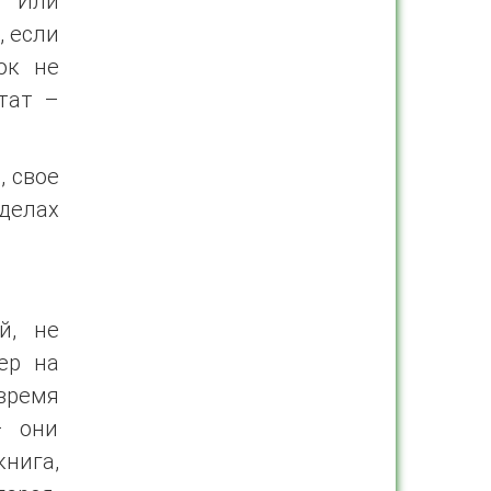
. Или
, если
ок не
тат –
, свое
 делах
й, не
ер на
время
– они
книга,