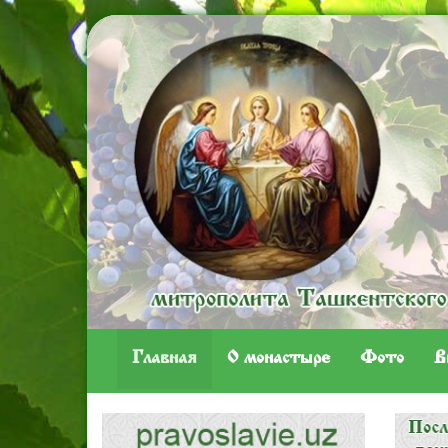
Главная
O монастыре
Фото
В