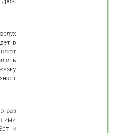
ероя.
вслух
дет в
аняют
илить
казку
 знает
о раз
он ими
Вот и