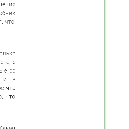
чения
ебник
, что,
олько
сте с
ые со
, и в
е-что
о, что
 Какая