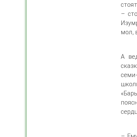
стоя
– ст
Изумр
мол, 
А ве
сказ
семи
школ
«Бар
поясн
сердц
– Ему