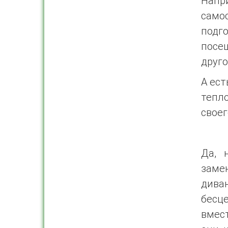
Напр
самос
подг
посе
друго
А ест
тепло
своег
Да, 
заме
дива
бесц
вмест