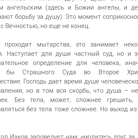
м ангельским (здесь и Божии ангелы, и д
ают борьбу за душу). Это момент соприкосн
с Вечностью, но еще не конец.
 проходит мытарства, это занимает неко
я. Наступает для души частный суд, но и э
чательное определение для человека, ина
о бы Страшного Суда во Второе Хрис
ствие. Господь дает время душе человеческ
вления, но в том вся скорбь, что душа – н
век. Без тела, может, сложнее грешить,
вляться без тела тоже сложнее. Но выход из
ол Иаков заповедует нам: «молитесь друг за 