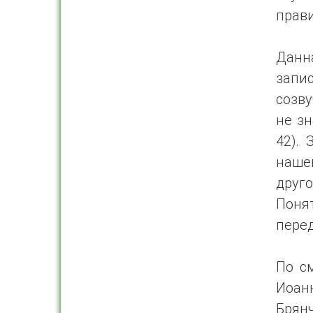
прав
Данн
запи
созву
не зн
42). 
нашей
друг
Поня
перед
По с
Иоан
Брян