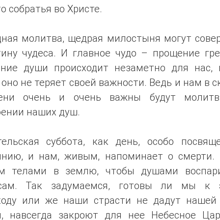
о собратья во Христе.
дная молитва, щедрая милостыня могут сове
тину чудеса. И главное чудо – прощение гре
ение души происходит незаметно для нас, 
 оно не теряет своей важности. Ведь и нам в 
ени очень и очень важны будут молит
оении наших душ.
тельская суббота, как день, особо посвящ
янию, и нам, живым, напоминает о смерти.
м телами в землю, чтобы душами воспар
сам. Так задумаемся, готовы ли мы к 
ходу или же наши страсти не дадут нашей
я, навсегда закроют для нее Небесное Цар