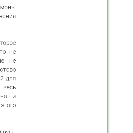
емоны
овения
торое
то не
че не
тово
ой для
е весь
 но и
 этого
друга,