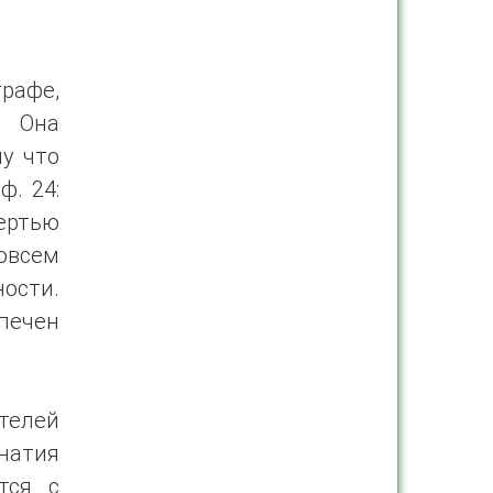
рафе,
. Она
му что
ф. 24:
мертью
совсем
ости.
печен
телей
натия
тся с