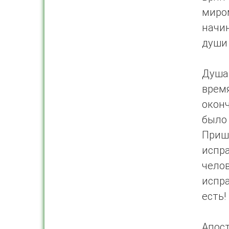
миро
начин
души 
Душа
врем
окон
был
Прише
испра
чело
испра
есть!
Апост