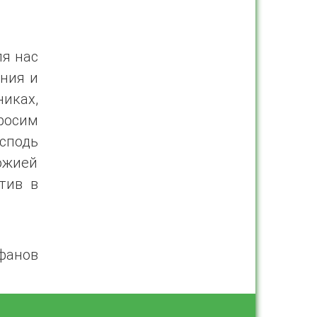
ля нас
яния и
иках,
просим
сподь
ожией
тив в
фанов