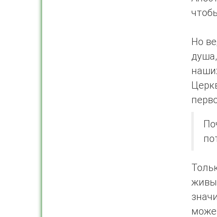
чтобы
Но ве
душа
наших
Церк
перво
По
по
Тольк
живы
знач
може