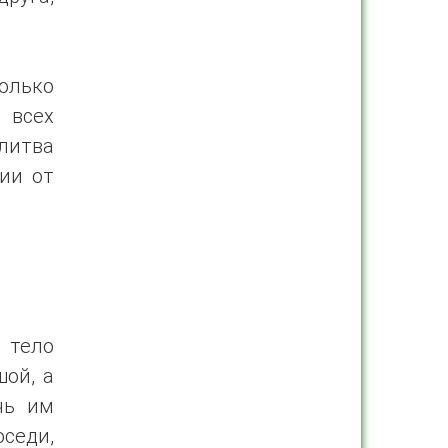
колько
 всех
олитва
ии от
и тело
ой, а
чь им
седи,