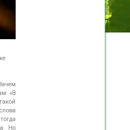
же
Зачем
ам: «В
такой
слова
тогда
а. Но