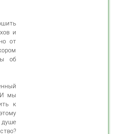
ршить
хов и
но от
скором
вы об
енный
 И мы
ить к
этому
 душе
ство?