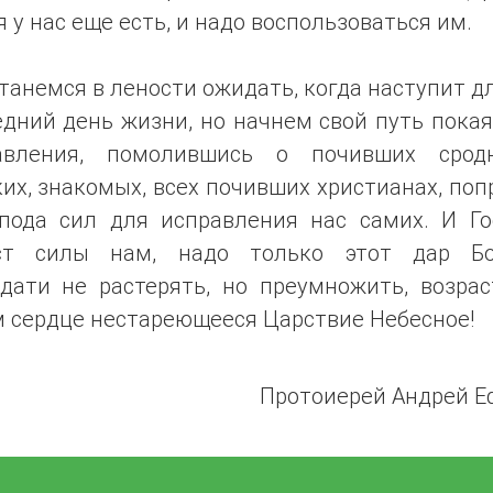
 у нас еще есть, и надо воспользоваться им.
танемся в лености ожидать, когда наступит д
дний день жизни, но начнем свой путь пока
авления, помолившись о почивших сродн
их, знакомых, всех почивших христианах, по
спода сил для исправления нас самих. И Го
ст силы нам, надо только этот дар Б
одати не растерять, но преумножить, возрас
м сердце нестареющееся Царствие Небесное!
Протоиерей Андрей Е