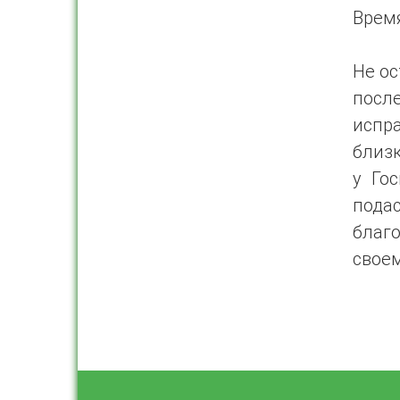
Время
Не ос
после
испр
близк
у Го
пода
благ
свое