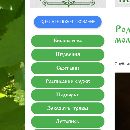
СДЕЛАТЬ ПОЖЕРТВОВАНИЕ
Род
мол
Библиотека
Игумения
Опублик
Святыни
Расписание служб
Подворье
Заказать требы
Летопись