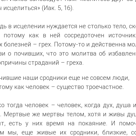
 исцелиться» (Иак. 5, 16).
дь в исцелении нуждается не столько тело, с
, потому как в ней сосредоточен источник
 болезней – грех. Потому-то и действенна м
ви о почивших, что это молитва об избавлен
причины страданий – греха.
чившие наши сродники еще не совсем люди,
тому как человек – существо троечастное.
о тогда человек – человек, когда дух, душа 
. Мертвые же мертвы телом, хотя и живы душ
ит, есть у них время на покаяние. И помо
м мы, еще живые их сродники, близкие, со