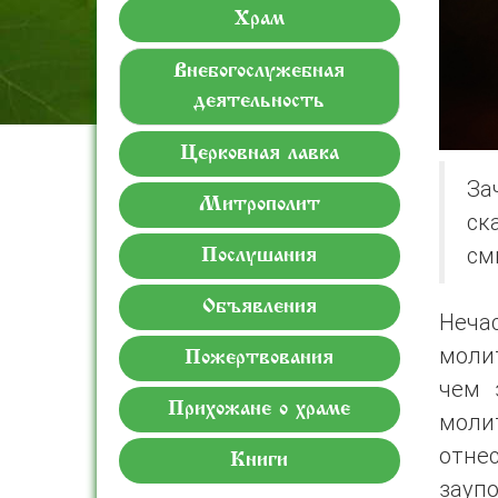
Храм
Внебогослужебная
деятельность
Церковная лавка
За
Митрополит
ск
см
Послушания
Объявления
Неча
молит
Пожертвования
чем 
Прихожане о храме
моли
отне
Книги
зауп