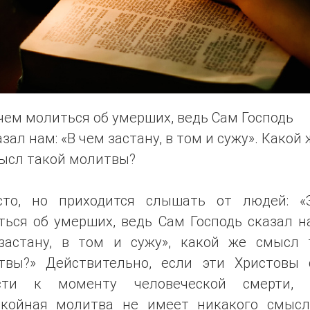
чем молиться об умерших, ведь Сам Господь
азал нам: «В чем застану, в том и сужу». Какой 
ысл такой молитвы?
сто, но приходится слышать от людей: «
ься об умерших, ведь Сам Господь сказал н
застану, в том и сужу», какой же смысл 
твы?» Действительно, если эти Христовы 
сти к моменту человеческой смерти, 
окойная молитва не имеет никакого смысл