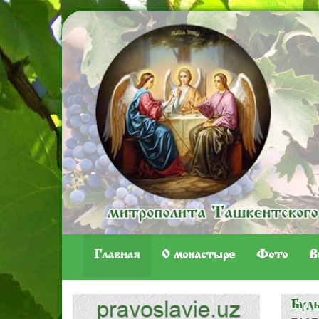
Главная
O монастыре
Фото
В