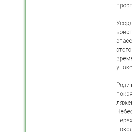
прост
Усер
воис
спас
этого
врем
упок
Роди
пока
ляже
Небе
пере
поко