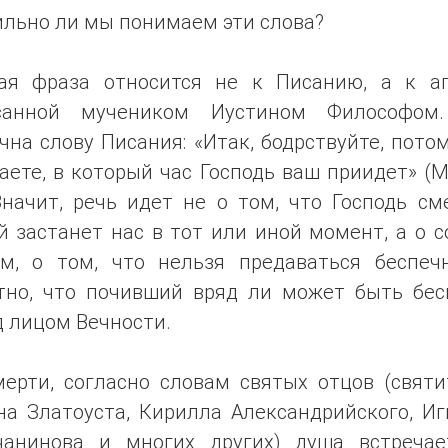
ильно ли мы понимаем эти слова?
ая фраза относится не к Писанию, а к аг
санной мучеником Иустином Философом
чна слову Писания: «Итак, бодрствуйте, пото
аете, в который час Господь ваш приидет» (М
Значит, речь идет не о том, что Господь с
 застанет нас в тот или иной момент, а о 
ом, о том, что нельзя предаваться беспечн
тно, что почивший вряд ли может быть бес
 лицом Вечности.
мерти, согласно словам святых отцов (святи
на Златоуста, Кирилла Александрийского, Иг
чанинова и многих других) душа встречае