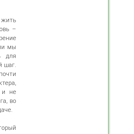
 жить
овь –
ерение
ли мы
ь для
й шаг.
почти
тера,
 и не
га, во
аче.
торый