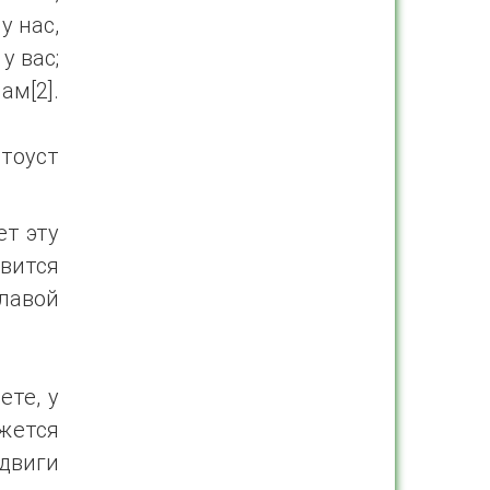
у нас,
у вас;
ам[2].
тоуст
ет эту
вится
лавой
ете, у
ажется
двиги