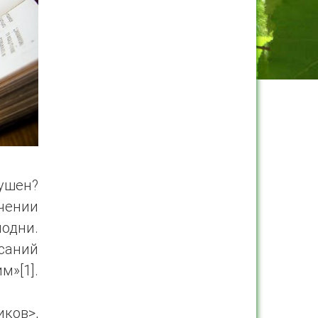
лушен?
учении
подни.
саний
м»[1].
иков>,