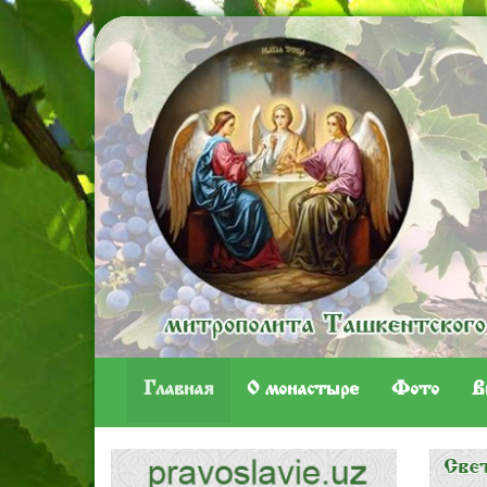
Главная
O монастыре
Фото
В