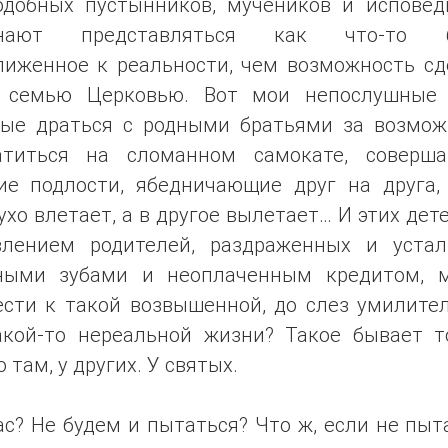
одобных пустынников, мучеников и исповед
инают представляться как что-то б
лиженное к реальности, чем возможность сд
 семью Церковью. Вот мои непослушные 
вые драться с родными братьями за возмож
атиться на сломанном самокате, соверш
ие подлости, ябедничающие друг на друга,
ухо влетает, а в другое вылетает… И этих дет
влением родителей, раздраженных и устал
ными зубами и неоплаченным кредитом, 
ести к такой возвышенной, до слез умилител
акой-то нереальной жизни? Такое бывает т
о там, у других. У святых.
ас? Не будем и пытаться? Что ж, если не пыт