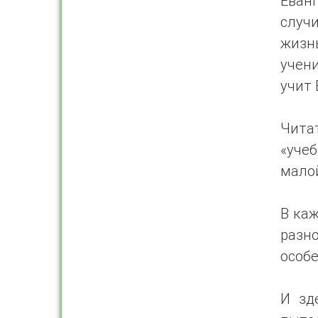
Еван
случ
жизн
учени
учит 
Чита
«уче
мало
В каж
разно
особе
И зд