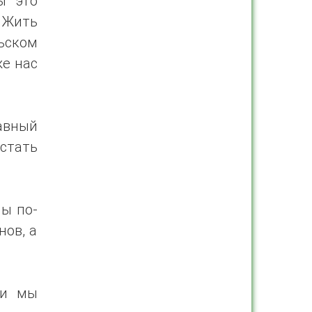
ы это
 Жить
ьском
же нас
авный
стать
ны по-
нов, а
ки мы