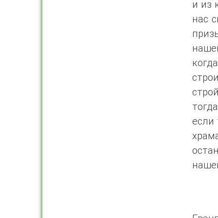
и из 
нас с
приз
наше
когд
строи
строй
тогд
если 
храм
остан
наше