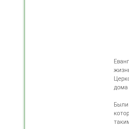
Еванг
жизн
Церк
дома 
Были 
котор
таки