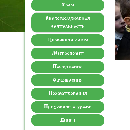
Храм
Внебогослужебная
деятельность
Церковная лавка
Митрополит
Послушания
Объявления
Пожертвования
Прихожане о храме
Книги