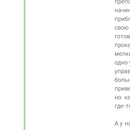
преп
нач
приб
свою
гото
прок
мелк
одно 
упра
боль
прив
но к
где-т
А у н