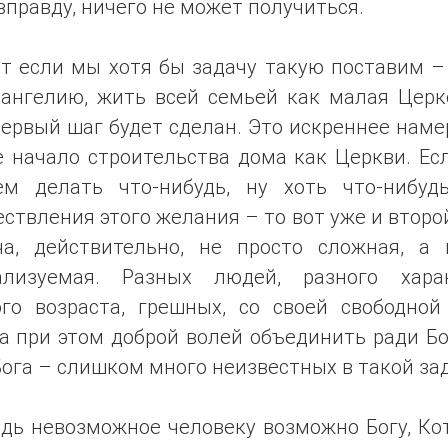
 вправду, ничего не может получиться.
от если мы хотя бы задачу такую поставим –
вангелию, жить всей семьей как малая Церк
ервый шаг будет сделан. Это искреннее нам
е начало строительства дома как Церкви. Ес
ем делать что-нибудь, ну хоть что-нибуд
ствления этого желания – то вот уже и второ
ча, действительно, не просто сложная, а 
ализуемая. Разных людей, разного харак
ого возраста, грешных, со своей свободной
а при этом доброй волей объединить ради Бо
ога – слишком много неизвестных в такой зад
едь невозможное человеку возможно Богу, Ко