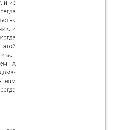
, и из
Всегда
ьства
ик, и
когда
ю этой
 и вот
ем. А
 дома-
А нам
всегда