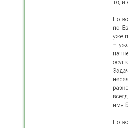
то, и
Но в
по Е
уже п
– уж
начн
осуще
Зада
нере
разн
всегд
имя Б
Но в