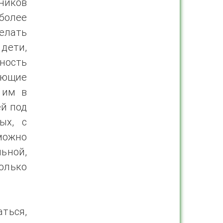
ников
олее
елать
дети,
ность
ающие
 им в
ей под
ых, с
можно
ьной,
олько
аться,