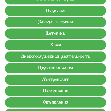
Подворье
Заказать требы
Летопись
Храм
Внебогослужебная деятельность
Церковная лавка
Митрополит
Послушания
Объявления