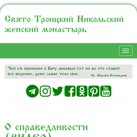
Свято-Троицкий Никольский
женский монастырь
Togg
navi
О справедливости