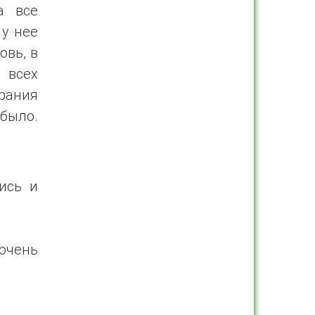
а все
 у нее
овь, в
 всех
рания
было.
ись и
очень