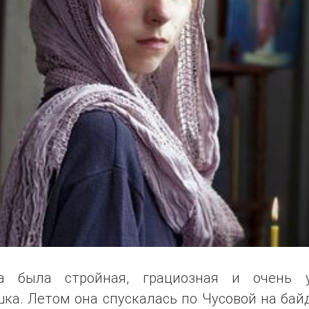
а была стройная, грациозная и очень 
ка. Летом она спускалась по Чусовой на бай