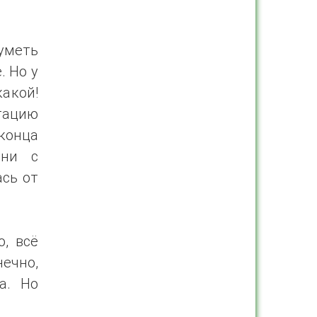
уметь
. Но у
акой!
тацию
конца
они с
ась от
, всё
нечно,
а. Но