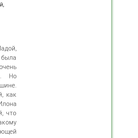
й,
Ладой,
 была
очень
к. Но
шине.
, как
Илона
й, что
такому
ующей