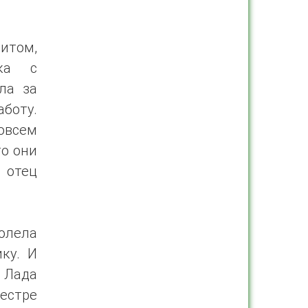
итом,
ка с
ла за
боту.
овсем
то они
 отец
олела
ку. И
 Лада
сестре