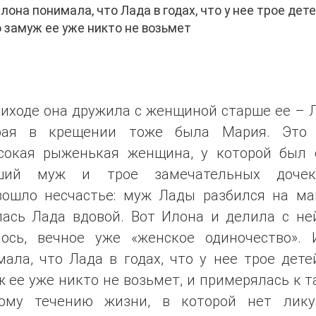
на понимала, что Лада в годах, что у нее трое дете
 замуж ее уже никто не возьмет
иходе она дружила с женщиной старше ее – 
рая в крещении тоже была Мария. Это
сокая рыженькая женщина, у которой был 
ший муж и трое замечательных доче
зошло несчастье: муж Лады разбился на ма
лась Лада вдовой. Вот Илона и делила с ней
лось, вечное уже «женское одиночество». 
ала, что Лада в годах, что у нее трое дете
 ее уже никто не возьмет, и примерялась к 
ому течению жизни, в которой нет лик