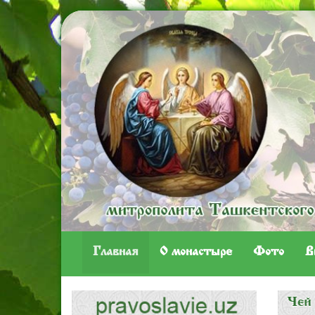
Главная
O монастыре
Фото
В