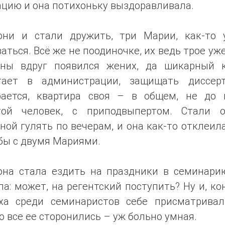
ацию и она потихоньку выздоравливала.
они и стали дружить, три Марии, как-то 
аться. Всё же не поодиночке, их ведь трое уже
ны вдруг появился жених, да шикарный к
тает в администрации, защищать диссер
рается, квартира своя – в общем, не до 
той человек, с приподвыпертом. Стали 
ой гулять по вечерам, и она как-то отклеил
бы с двумя Мариями.
она стала ездить на праздники в семинарию
а: может, на регентский поступить? Ну и, ко
ха среди семинаристов себе присматривал
о все ее сторонились – уж больно умная.