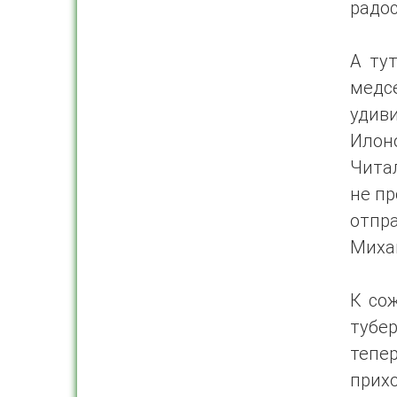
радос
А ту
мед
удив
Илон
Чита
не пр
отпр
Миха
К со
тубе
тепе
прихо