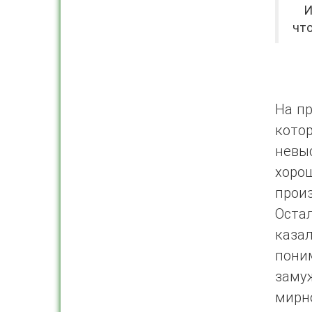
Ило
что
На пр
кото
невы
хоро
прои
Оста
каза
поним
замуж
мирн