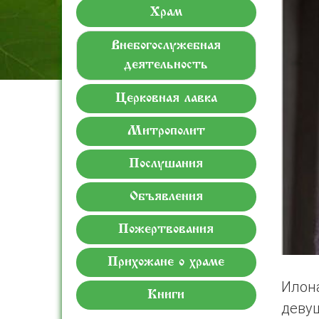
Храм
Внебогослужебная
деятельность
Церковная лавка
Митрополит
Послушания
Объявления
Пожертвования
Прихожане о храме
Илон
Книги
девуш