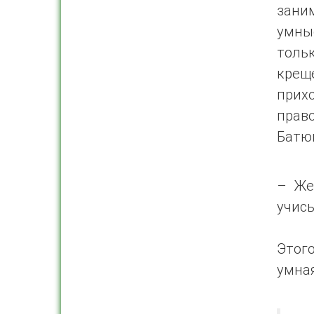
зани
умные
тольк
крещ
прих
прав
Батюш
– Же
учись
Этог
умная