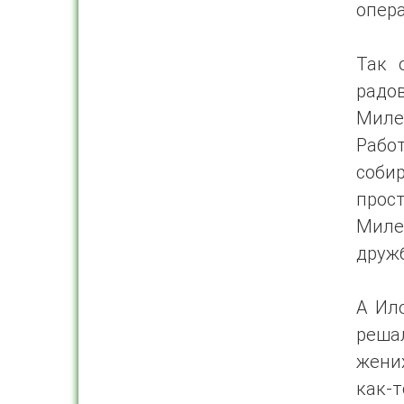
опер
Так 
радов
Миле
Рабо
соби
прос
Милен
друж
А Ил
решал
жени
как-т