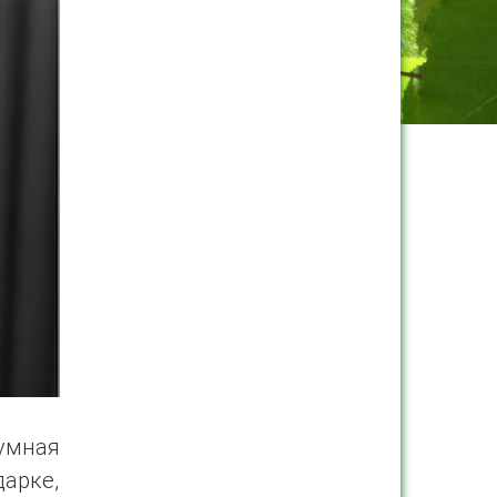
умная
дарке,