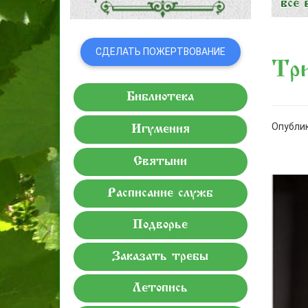
СДЕЛАТЬ ПОЖЕРТВОВАНИЕ
Тр
Библиотека
Опублик
Игумения
Святыни
Расписание служб
Подворье
Заказать требы
Летопись