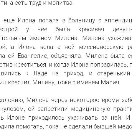
ти, а есть труд и молитва.
т еще Илона попала в больницу с аппендиц
сестрой у нее была красивая девуш
ительным именем Милена. Милена ухажива
ой, а Илона вела с ней миссионерскую ра
ла ей Евангелие, объясняла. Милена была с
отив креститься, и когда Илона поправилась, 
авились к Ладе на приход, и старенький
ил крестил Милену, тоже с именем Мария.
жалению, Милена через некоторое время заб
ркулезом, ей запретили медицинскую практи
рь Илоне приходилось ухаживать за ней. И
дила помогать, пока не сделали бывшей мед