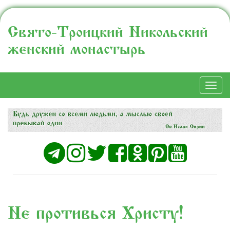
Свято-Троицкий Никольский
женский монастырь
Togg
navi
Не противься Христу!