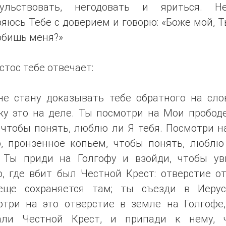
хульствовать, негодовать и яриться. Н
яюсь Тебе с доверием и говорю: «Боже мой, Т
юбишь меня?»
стос тебе отвечает:
не стану доказывать тебе обратного на слов
жу это на деле. Ты посмотри на Мои пробод
 чтобы понять, люблю ли Я тебя. Посмотри 
о, пронзенное копьем, чтобы понять, люблю
. Ты приди на Голгофу и взойди, чтобы ув
, где вбит был Честной Крест: отверстие о
еще сохраняется там; ты съезди в Иерус
отри на это отверстие в земле на Голгофе,
али Честной Крест, и припади к нему, 