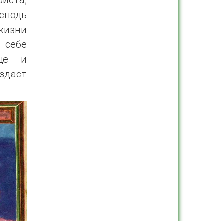
сподь
 жизни
 себе
еще и
оздаст