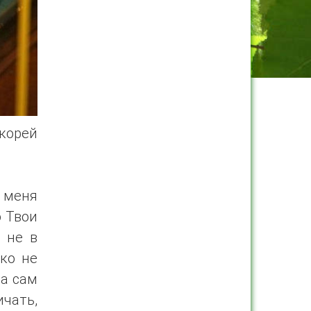
корей
ы меня
о Твои
 не в
ако не
 а сам
чать,