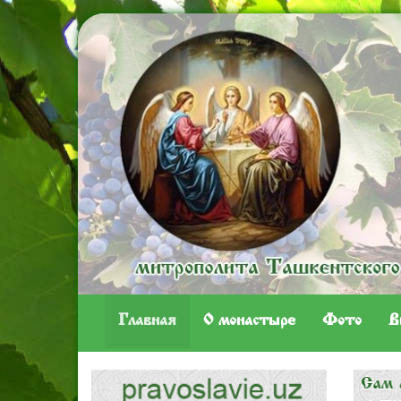
Главная
O монастыре
Фото
В