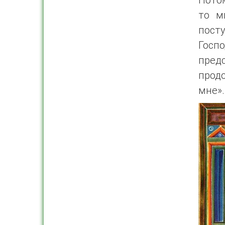
то м
посту
Госп
пред
продо
мне».