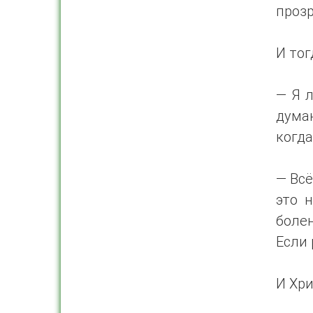
прозр
И тог
— Я л
думаю
когда
— Всё
это 
болен
Если 
И Хри