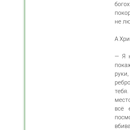
бого
покор
не л
А Хри
— Я 
пока
руки,
ребр
тебя
место
всё 
посм
вбив