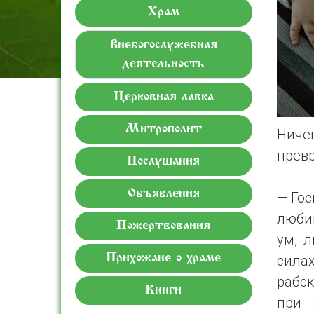
Храм
Внебогослужебная
деятельность
Церковная лавка
Митрополит
Ниче
превр
Послушания
Объявления
— Гос
любиш
Пожертвования
ум, 
силах
Прихожане о храме
рабск
Книги
при 