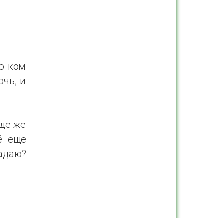
 о ком
очь, и
где же
ё еще
радаю?