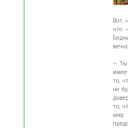
Вот, 
что 
Бедн
вечно
— Ты
имеет
то, ч
не бу
довер
то, ч
мир 
предс