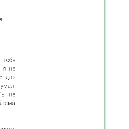
ог
 тебя
ня не
ю для
думал,
Ты не
облема
риста,