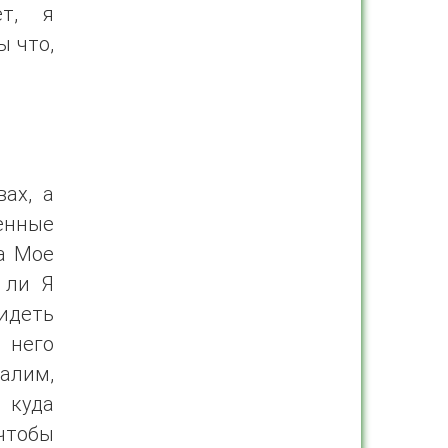
ет, я
ы что,
ах, а
енные
на Мое
 ли Я
идеть
т него
алим,
 куда
чтобы