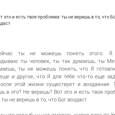
 это и есть твоя проблема: ты не веришь в то, что Б
здаст
йчас ты не можешь понять этого. Я
вдываю: ты человек, ты так думаешь, ты Ме
маешь, ты не можешь понять, что Я готовл
еще и другое, что Я для тебя что-то еще за
после этой жизни существует и воздаяние. 
ь в это? Не веришь? Вот это и есть твоя пр
 ты не веришь в то, что Бог воздаст.
у что если бы у нас имелась живая вера во Х