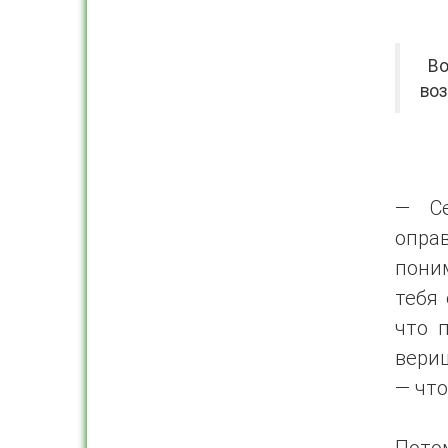
Вот
во
— Се
опра
пони
тебя 
что 
вериш
— что
Потом