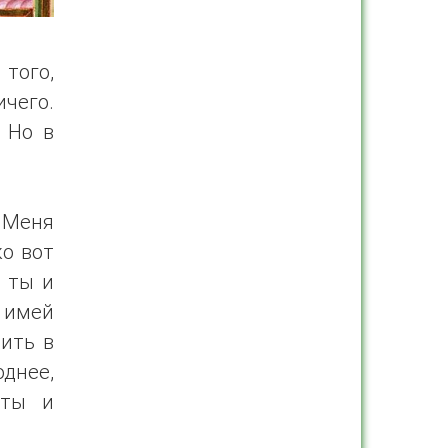
 того,
чего.
 Но в
 Меня
ко вот
и ты и
о имей
рить в
однее,
 ты и