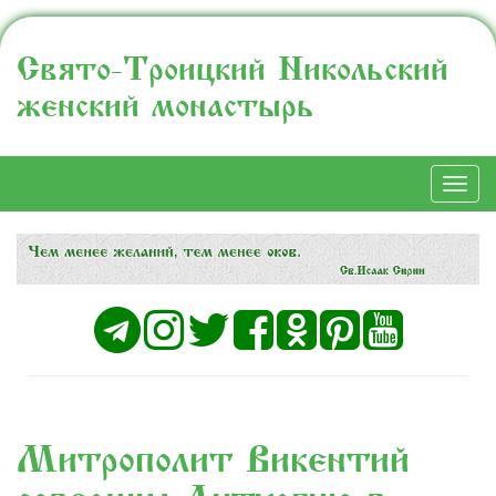
Свято-Троицкий Никольский
женский монастырь
Togg
navi
Митрополит Викентий