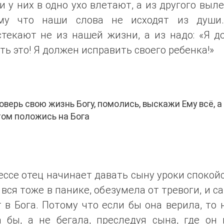
и у них в одно ухо влетают, а из другого выл
му что наши слова не исходят из души
стекают не из нашей жизни, а из надо: «Я д
ть это! Я должен исправить своего ребенка!»
ерь свою жизнь Богу, помолись, выскажи Ему всё, а
ом положись на Бога
ессе отец начинает давать сыну уроки спокой
вся тоже в панике, обезумела от тревоги, и с
 в Бога. Потому что если бы она верила, то
а бы, а не бегала, преследуя сына, где он 