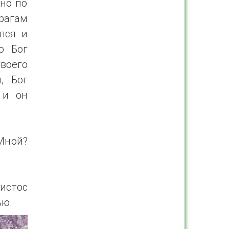
 но по
рагам
лся и
о Бог
воего
, Бог
 и он
Мной?
истос
ью.