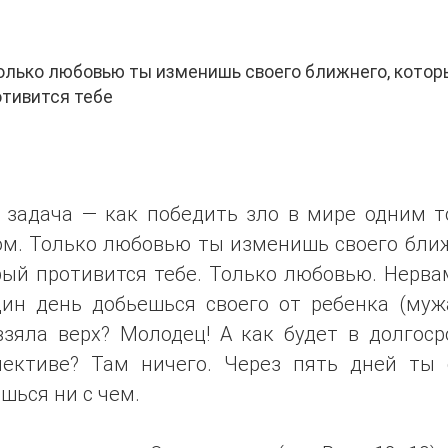
лько любовью ты изменишь своего ближнего, котор
тивится тебе
 задача — как победить зло в мире одним т
ом. Только любовью ты изменишь своего ближ
рый противится тебе. Только любовью. Нерва
дин день добьешься своего от ребенка (мужа
взяла верх? Молодец! А как будет в долгос
пективе? Там ничего. Через пять дней ты 
шься ни с чем.