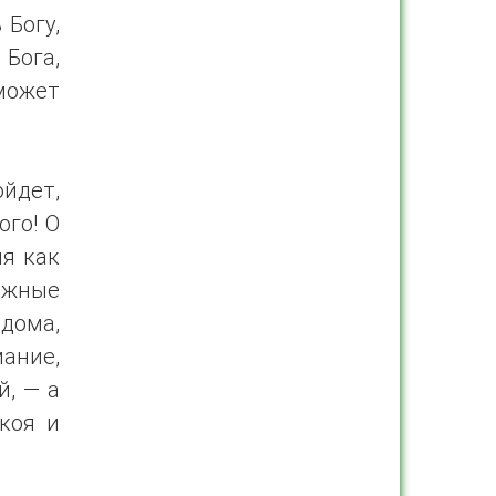
 Богу,
 Бога,
оможет
ойдет,
ого! О
мя как
ожные
дома,
ание,
й, — а
окоя и