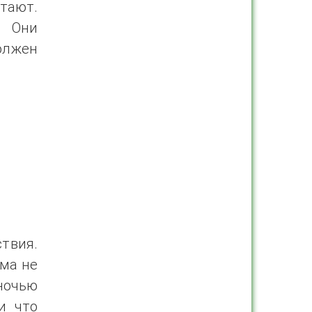
етают.
. Они
олжен
ствия.
ама не
 ночью
и что