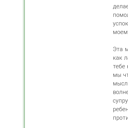
делае
помол
успок
моему
Эта м
как л
тебе 
мы ч
мысл
волн
супру
ребен
проти