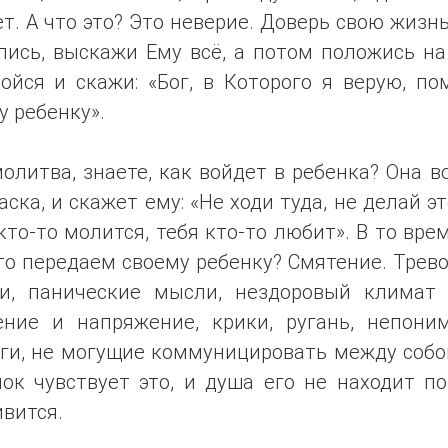
т. А что это? Это неверие. Доверь свою жизнь
ись, выскажи Ему всё, а потом положись на
ойся и скажи: «Бог, в Которого я верую, п
 ребенку».
олитва, знаете, как войдет в ребенка? Она в
аска, и скажет ему: «Не ходи туда, не делай эт
кто-то молится, тебя кто-то любит». В то вре
то передаем своему ребенку? Смятение. Трев
и, панические мысли, нездоровый климат 
ение и напряжение, крики, ругань, непоним
ги, не могущие коммуницировать между собо
ок чувствует это, и душа его не находит п
вится.