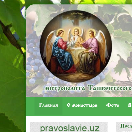
Главная
O монастыре
Фото
В