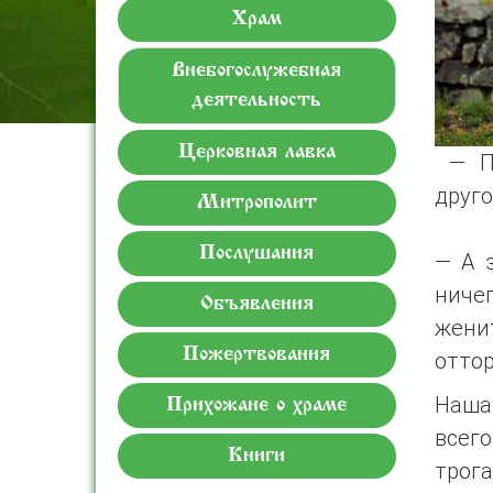
Храм
Внебогослужебная
деятельность
Церковная лавка
— По
друго
Митрополит
Послушания
— А 
ниче
Объявления
женит
Пожертвования
оттор
Наша 
Прихожане о храме
всег
Книги
трог