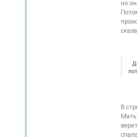
но он
Пото
прои
сказа
Дов
пот
В стр
Мать 
верит
спал