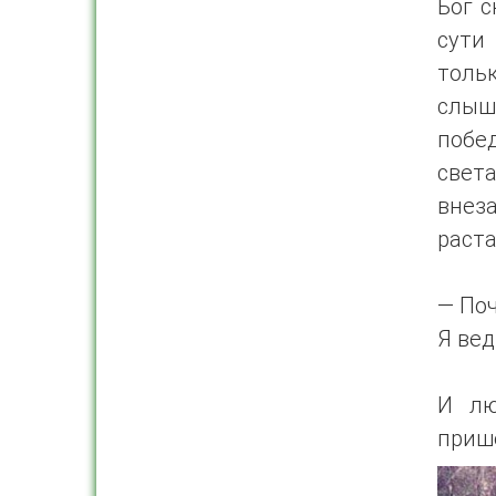
Бог с
сути
толь
слыш
побе
свет
внез
раста
— По
Я вед
И лю
прише