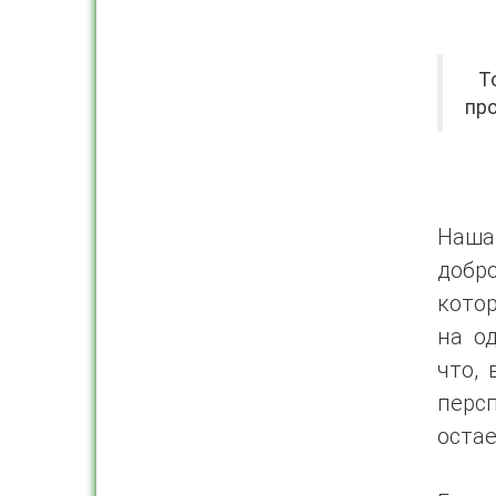
То
про
Наша
добр
кото
на о
что, 
перс
остае