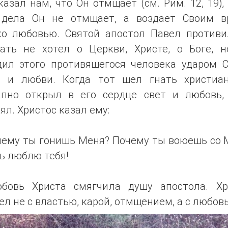
казал нам, что Он отмщает (см. Рим. 12, 19),
 дела Он не отмщает, а воздает Своим в
ко любовью. Святой апостол Павел противи
ать не хотел о Церкви, Христе, о Боге, н
дил этого противящегося человека ударом С
а и любви. Когда тот шел гнать христиан
апно открыл в его сердце свет и любовь,
ял. Христос казал ему:
чему ты гонишь Меня? Почему ты воюешь со 
ь люблю тебя!
бовь Христа смягчила душу апостола. Хр
л не с властью, карой, отмщением, а с любов