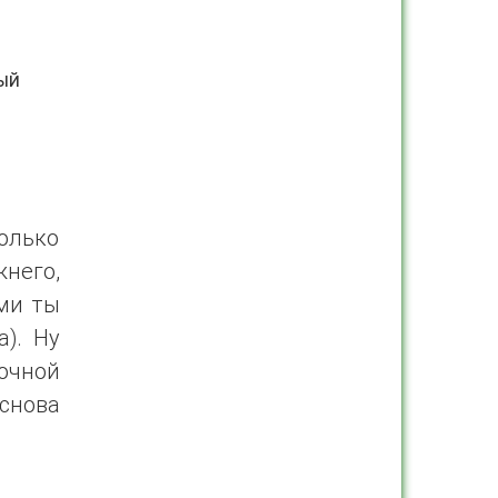
ый
олько
него,
ми ты
). Ну
рочной
снова