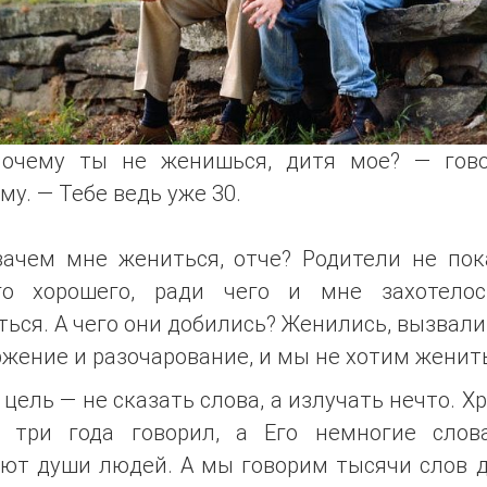
чему ты не женишься, дитя мое? — гов
му. — Тебе ведь уже 30.
зачем мне жениться, отче? Родители не пок
го хорошего, ради чего и мне захотело
ься. А чего они добились? Женились, вызвали
жение и разочарование, и мы не хотим женит
цель — не сказать слова, а излучать нечто. Х
о три года говорил, а Его немногие слов
ают души людей. А мы говорим тысячи слов д