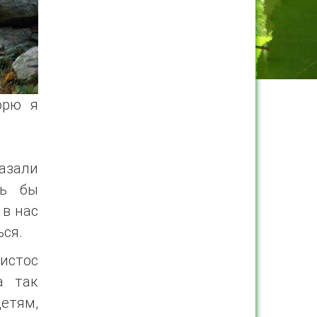
орю я
азали
сь бы
 в нас
ься.
ристос
а так
етям,