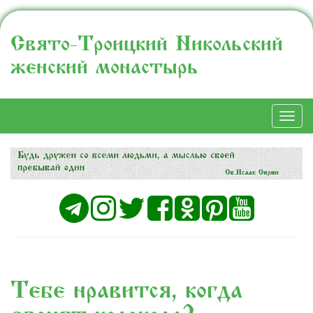
Свято-Троицкий Никольский
женский монастырь
Togg
navi
Тебе нравится, когда