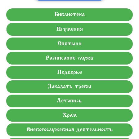
Библиотека
Игумения
Святыни
Расписание служб
Подворье
Заказать требы
Летопись
Храм
Внебогослужебная деятельность