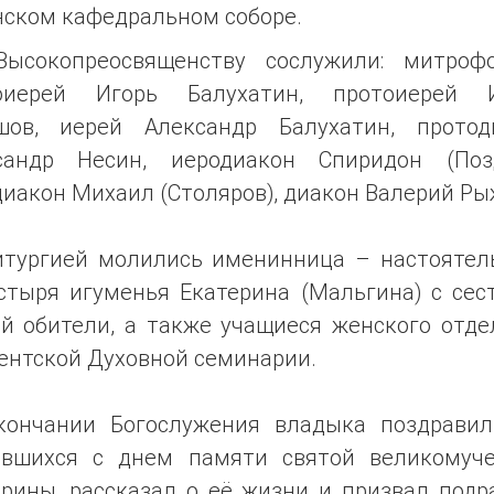
нском кафедральном соборе.
Высокопреосвященству сослужили: митроф
оиерей Игорь Балухатин, протоиерей 
шов, иерей Александр Балухатин, протод
сандр Несин, иеродиакон Спиридон (Позд
иакон Михаил (Столяров), диакон Валерий Ры
итургией молились именинница – настоятел
стыря игуменья Екатерина (Мальгина) с сес
ой обители, а также учащиеся женского отде
ентской Духовной семинарии.
кончании Богослужения владыка поздравил
авшихся с днем памяти святой великомуч
ерины, рассказал о её жизни и призвал подр