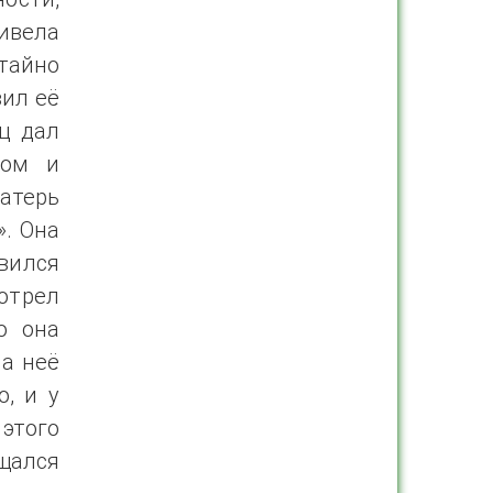
ивела
тайно
вил её
ец дал
том и
Матерь
». Она
вился
отрел
о она
на неё
о, и у
этого
ащался