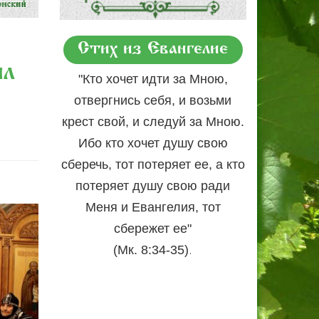
Стих из Евангелие
ил
"Кто хочет идти за Мною,
отвергнись себя, и возьми
крест свой, и следуй за Мною.
Ибо кто хочет душу свою
сберечь, тот потеряет ее, а кто
потеряет душу свою ради
Меня и Евангелия, тот
сбережет ее"
.
(Мк. 8:34-35)