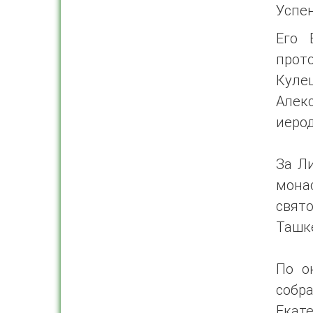
Успе
Его 
прот
Куле
Алек
иерод
За Л
мона
свят
Ташк
По о
собр
Екат