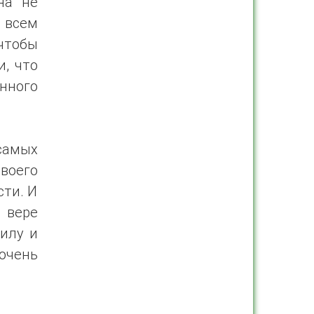
на не
 всем
чтобы
и, что
нного
самых
воего
сти. И
 вере
силу и
очень