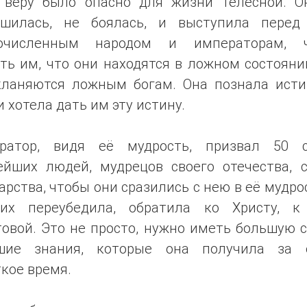
 веру было опасно для жизни телесной. О
ашилась, не боялась, и выступила перед
очисленным народом и императорам, 
ть им, что они находятся в ложном состояни
кланяются ложным богам. Она познала исти
и хотела дать им эту истину.
ратор, видя её мудрость, призвал 50 
ейших людей, мудрецов своего отечества, с
арства, чтобы они сразились с нею в её мудро
их переубедила, обратила ко Христу, к
овой. Это не просто, нужно иметь большую 
шие знания, которые она получила за 
кое время.