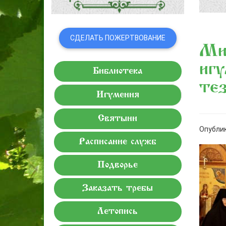
СДЕЛАТЬ ПОЖЕРТВОВАНИЕ
Ми
игу
Библиотека
те
Игумения
Святыни
Опублик
Расписание служб
Подворье
Заказать требы
Летопись