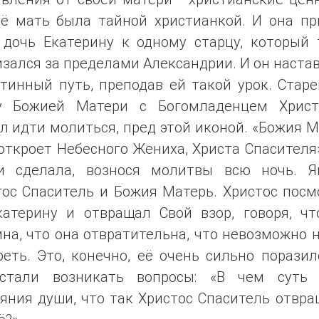
её мать была тайной христианкой. И она пр
 дочь Екатерину к одному старцу, который 
зался за пределами Александрии. И он наста
тинный путь, преподав ей такой урок. Стар
у Божией Матери с Богомладенцем Хрис
л идти молиться, пред этой иконой. «Божия 
откроет Небесного Жениха, Христа Спасителя
и сделала, вознося молитвы всю ночь. Я
тос Спаситель и Божия Матерь. Христос посм
катерину и отвращал Свой взор, говоря, чт
на, что она отвратительна, что невозможно 
еть. Это, конечно, её очень сильно поразил
стали возникать вопросы: «В чем суть 
яния души, что так Христос Спаситель отвр