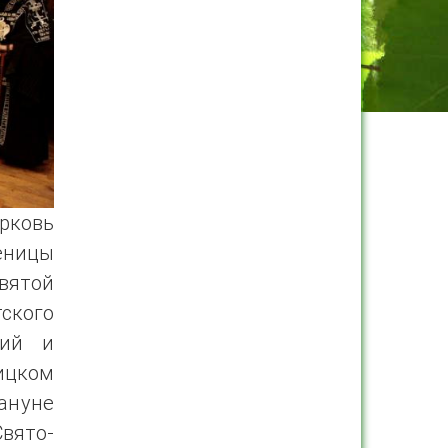
рковь
еницы
вятой
ского
кий и
цком
ануне
вято-