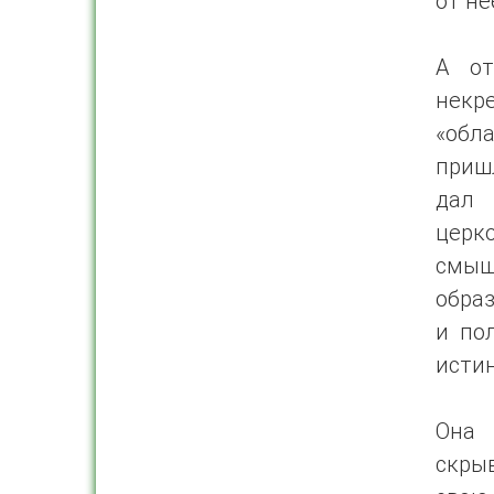
от не
А от
нек
«обл
пришл
дал 
церк
смы
образ
и по
исти
Она 
скры