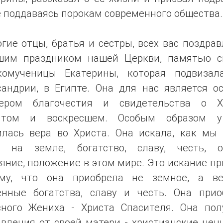
е поддаваясь порокам современного общества.
гие отцы, братья и сестры, всех вас поздра
шим праздником нашей Церкви, памятью с
комученицы Екатерины, которая подвизал
сандрии, в Египте. Она для нас является о
ером благочестия и свидетельства о Х
ятом и воскресшем. Особым образом 
илась вера во Христа. Она искала, как мы
ь на земле, богатство, славу, честь, о
яние, положение в этом мире. Это искание п
му, что она приобрела не земное, а ве
енные богатства, славу и честь. Она прио
сного Жениха - Христа Спасителя. Она пол
вления от своей матери - христианские цен