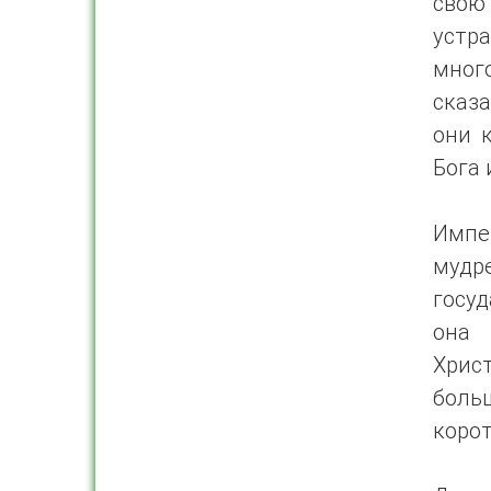
свою
устр
мног
сказа
они 
Бога 
Импе
мудр
госуд
она 
Христ
боль
корот