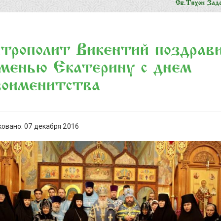
трополит Викентий поздрав
менью Екатерину с днем
зоименитства
овано: 07 декабря 2016