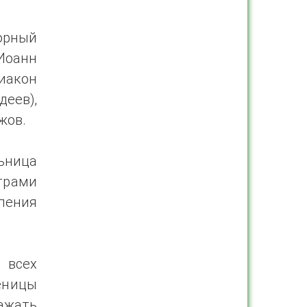
орный
Иоанн
иакон
еев),
жов.
ьница
трами
ления
 всех
еницы
ажать