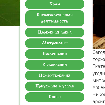
Храм
Внебогослужебная
деятельность
Церковная лавка
Митрополит
Сего
Послушания
торж
Объявления
Екат
угод
Пожертвования
митр
Прихожане о храме
Узб
Нико
Книги
архи