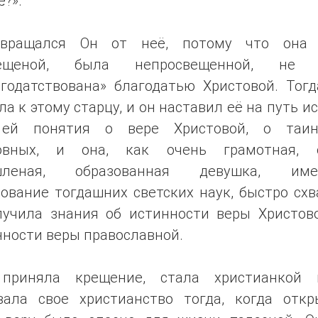
ё?».
вращался Он от неё, потому что она
рещеной, была непросвещенной, не 
агодатствована» благодатью Христовой. Тогд
а к этому старцу, и он наставил её на путь и
ей понятия о вере Христовой, о таин
овных, и она, как очень грамотная, 
шленая, образованная девушка, име
ование тогдашних светских наук, быстро сх
лучила знания об истинности веры Христово
нности веры православной.
приняла крещение, стала христианкой
вала свое христианство тогда, когда откр