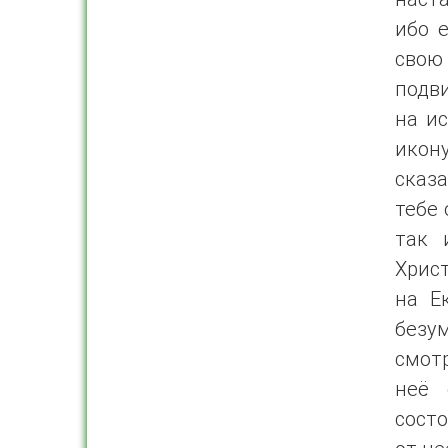
ибо 
свою
подви
на ис
икон
сказа
тебе 
так 
Хрис
на Е
безум
смотр
неё 
состо