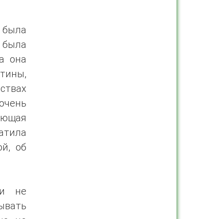
 была
была
а она
стины,
ствах
очень
ющая
ватила
й, об
 и не
ывать