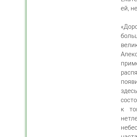
ей, н
«Доро
боль
вели
Алек
прим
расп
появ
здес
состо
к то
нетл
небе
наста