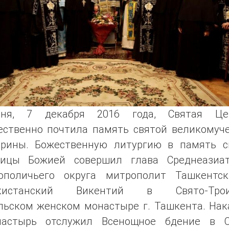
дня, 7 декабря 2016 года, Святая Це
ественно почтила память святой великомуч
ерины. Божественную литургию в память с
ницы Божией совершил глава Среднеазиат
ополичьего округа митрополит Ташкентс
екистанский Викентий в Свято-Трои
льском женском монастыре г. Ташкента. Нак
пастырь отслужил Всенощное бдение в С