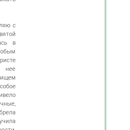
вляю с
вятой
ась в
собым
ристе
у неё
 ищем
собое
ривело
чные,
брела
учила
ности,