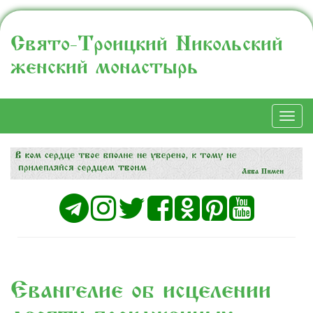
Свято-Троицкий Никольский
женский монастырь
Togg
navi
Евангелие об исцелении