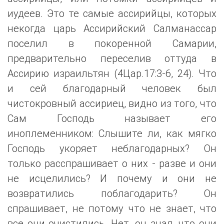
иудеев. Это те самые ассирийцы, которых
некогда царь Ассирийский Салманассар
поселил в покоренной Самарии,
предварительно переселив оттуда в
Ассирию израильтян (4Цар.17:3-6, 24). Что
и сей благодарный человек был
чистокровный ассириец, видно из того, что
Сам Господь называет его
иноплеменником: Слышите ли, как мягко
Господь укоряет неблагодарных? Он
только расспрашивает о них - разве и они
не исцелились? И почему и они не
возвратились поблагодарить? Он
спрашивает, не потому что не знает, что
все они очистились. Нет, он знал, что они