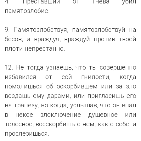
4. Преставший от гнева убил
памятозлобие.
9. Памятозлобствуя, памятозлобствуй на
бесов, и враждуя, враждуй против твоей
плоти непрестанно.
12. Не тогда узнаешь, что ты совершенно
избавился от сей гнилости, когда
помолишься об оскорбившем или за зло
воздашь ему дарами, или пригласишь его
на трапезу, но когда, услышав, что он впал
в некое злоключение душевное или
телесное, восскорбишь о нем, как о себе, и
прослезишься.