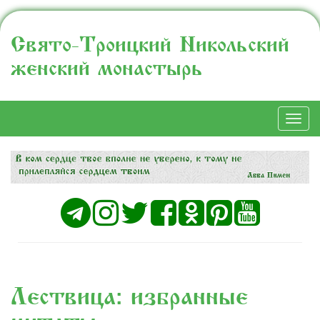
Свято-Троицкий Никольский
женский монастырь
Togg
navi
«Лествица»: избранные