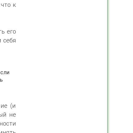
 что к
ть его
м себя
если
ь
ние (и
ый не
ности
инять