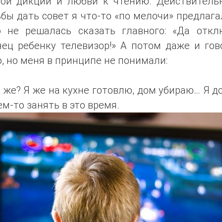
кой дикции и любви к чтению. Действительн
бы дать совет я что-то «по мелочи» предлага
о не решалась сказать главного: «Да откл
нец ребенку телевизор!» А потом даже и гов
, но меня в принципе не понимали:
 же? Я же на кухне готовлю, дом убираю… Я 
ем-то занять в это время.