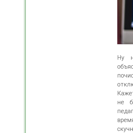
Ну н
объя
почис
откл
Кажет
не б
педа
время
скучн