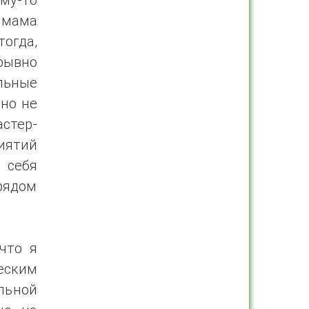
 мама
тогда,
ерывно
ельные
вно не
стер-
риятий
 себя
 рядом
что я
ским
льной