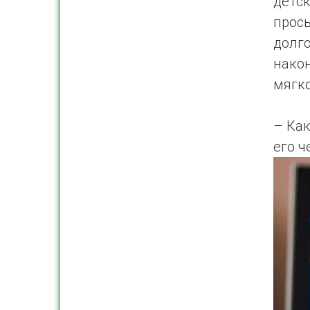
детс
прось
долг
нако
мягко
– Как
его ч