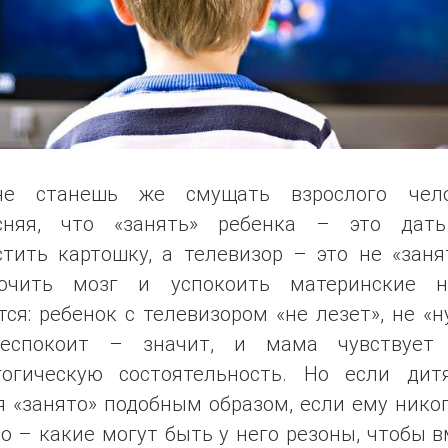
е станешь же смущать взрослого чело
сняя, что «занять» ребенка – это дат
тить картошку, а телевизор – это не «заня
ючить мозг и успокоить материнские н
ся: ребенок с телевизором «не лезет», не «н
еспокоит – значит, и мама чувствует
гогическую состоятельность. Но если дит
 «занято» подобным образом, если ему нико
о – какие могут быть у него резоны, чтобы 