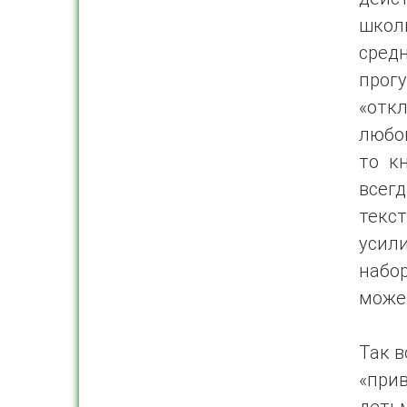
школ
сред
про
«отк
любо
то к
всегд
текст
усил
набо
може
Так в
«при
деть