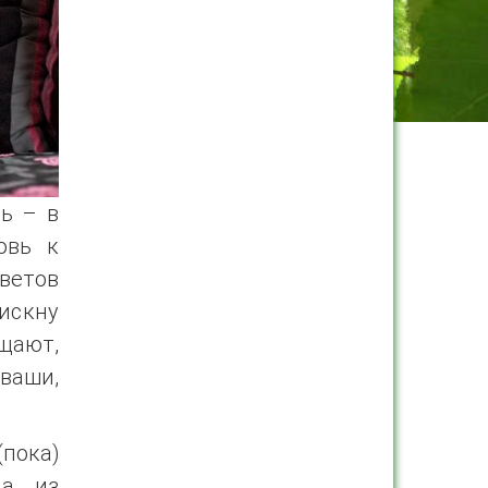
ть – в
овь к
ветов
рискну
щают,
 ваши,
(пока)
а, из