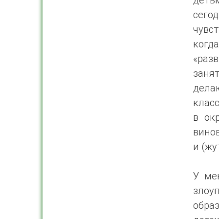
сего
чувст
когда
«разв
занят
дела
класс
в ок
винов
и (жу
У ме
зло
обра