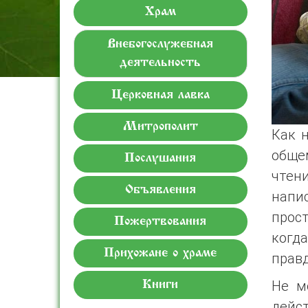
Храм
Внебогослужебная
деятельность
Церковная лавка
Митрополит
Как н
обще
Послушания
чтен
Объявления
напис
прос
Пожертвования
когда
Прихожане о храме
правд
Не мо
Книги
дейс