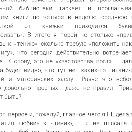
ьной библиотеки таскает и проглатыв
нем книги по четыре в неделю; среднюю 
гулкой от книжки приходится буква
леивать». В итоге я порой не столько «при
вь к чтению», сколько требую «положить нак
нигу», что сегодня действительно встречает
а. К слову, это не «хвастовства пост» – да
а будет видно, что тут нет каких-то титани
ий и материнских заслуг. Разве что небо
р довольно простых… даже не правил. Прив
т быть?
от: первое и, пожалуй, главное, чего я НЕ дела
вития любви» к чтению, – я не плясала 
ми с бубном. Условно говоря. Ведь поче