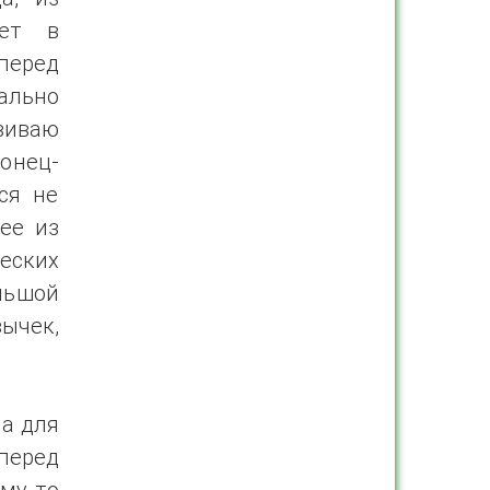
ает в
перед
льно
виваю
онец-
ся не
лее из
ческих
льшой
ычек,
ла для
перед
му-то