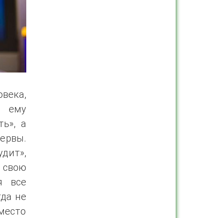
века,
ь ему
ть», а
ервы.
удит»,
 свою
я все
гда не
вместо