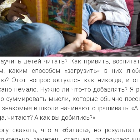
аучить детей читать? Как привить, воспита
м, каким способом «загрузить» в них люб
ию? Этот вопрос актуален как никогда, и от
ано немало. Нужно ли что-то добавлять? Я 
то суммировать мысли, которые обычно посе
 знакомые в школе начинают спрашивать: «А
а, читают? А как вы добились?»
гу сказать, что я «билась», но результат 
твительно заметен: старшая, второклассниц