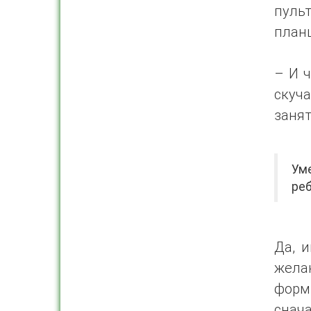
пульт
планш
– И ч
скуча
заня
Уме
ре
Да, и
жела
форм
снач