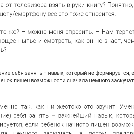
а от телевизора взять в руки книгу? Понятно,
ету/смартфону все это тоже относится.
то же? – можно меня спросить. – Нам терпе
ющее нытье и смотреть, как он не знает, че
ть?
ние себя занять – навык, который не формируется, 
бенок лишен возможности сначала немного заскучат
менно так, как ни жестоко это звучит! Уме
ние) себя занять – важнейший навык, котор
ируется, если ребенок начисто лишен возмож
ала немного заскучать, а потом предпр