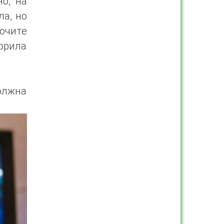
о, на
ла, но
ючите
орила
должна