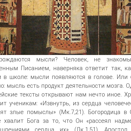
рождаются мысли? Человек, не знаком
енным Писанием, наверняка ответит так, ка
и в школе: мысли появляются в голове. Или 
о: мысль есть продукт деятельности мозга. 
ейские тексты открывают нам нечто иное. Хр
ит ученикам: «Извнутрь, из сердца человече
дят злые помыслы» (Мк.7,21). Богородица в 
е хвалит Бога за то, что Он «рассеял надм
шлениями сердца их» (Лк.1,51). Апостол