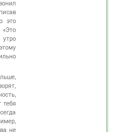
вонил
писав
о это
 «Это
 утро
этому
ильно
ольше,
ворят,
ость,
г тебя
всегда
имер,
ва не