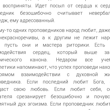
т восприняты. Идет посыл от сердца к серд
седник безошибочно считывает неверба
дж, ему адресованный.
у-то одних проповедников народ любит, даж
некрасноречивы, а к другим не лежит нар
, пусть они и мастера риторики. Есть 
модействия сердец, который выше за
рического канона. Недаром все уче
етики напоминают, что успех проповеди нах
рямом взаимодействии с духовной жи
оведника. Если последний любит Бога,
даст свою любовь. Если любит себя, с
ателя срезанирует безошибочно и почувс
иятный дух эгоизма. Если проповедник любит