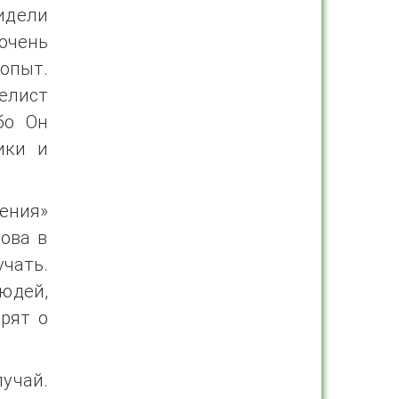
идели
 очень
опыт.
елист
бо Он
ики и
ения»
лова в
учать.
юдей,
орят о
учай.