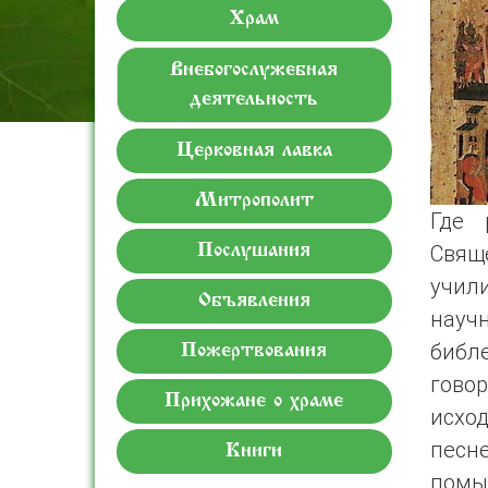
Храм
Внебогослужебная
деятельность
Церковная лавка
Митрополит
Где 
Свящ
Послушания
учил
Объявления
научн
библ
Пожертвования
говор
Прихожане о храме
исхо
песн
Книги
помы