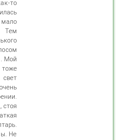
как-то
илась
 мало
. Тем
ького
лосом
и. Мой
 тоже
 свет
очень
ении.
, стоя
аткая
тарь.
ы. Не