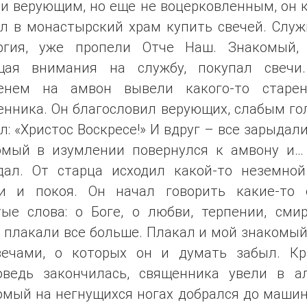
и верующим, но еще не воцерковленным, он 
ал в монастырский храм купить свечей. Служ
ргия, уже пропели Отче Наш. Знакомый,
щая внимания на службу, покупал свечи
енем на амвон вывели какого-то старен
енника. Он благословил верующих, слабым го
л: «Христос Воскресе!» И вдруг – все зарыдал
омый в изумлении повернулся к амвону и…
дал. От старца исходил какой-то неземной
и и покоя. Он начал говорить какие-то 
тые слова: о Боге, о любви, терпении, смир
плакали все больше. Плакал и мой знакомый
вечами, о которых он и думать забыл. Кр
оведь закончилась, священника увели в ал
омый на негнущихся ногах добрался до машин