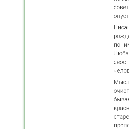
сове
опуст
Пис
рожд
пони
Люба
свое
челов
Мысли
очис
быва
крас
старе
проп