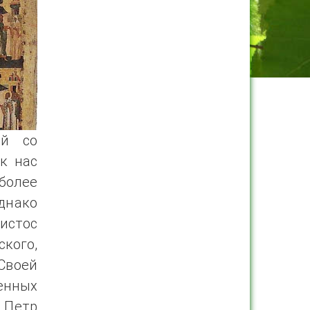
ый со
к нас
более
Однако
истос
ского,
Своей
енных
 Петр