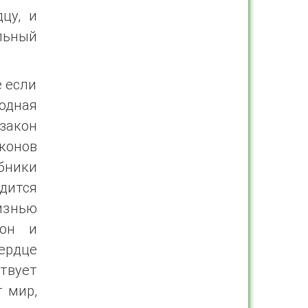
цу, и
льный
е если
одная
закон
конов
бники
одится
знью
 он и
ердце
твует
 мир,