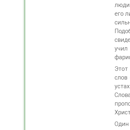
люди
его л
силь
Подо
свид
учил
фарис
Этот
слов 
устах
Слов
пропо
Христ
Один