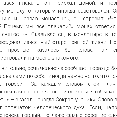
ставая плакать, он приехал домой, и поз
му монаху, с которым иногда советовался. О
ацию и назвав монастырь, он спросил: «Чт
? Почему мы все плакали?» Монах ответил:
 святость». Оказывается, в монастыре в то
оведовал известный старец святой жизни. По
е простые, казалось бы, слова так с
йствовали на моего знакомого.
вительно, речь человека сообщает гораздо б
лова сами по себе. Иногда важно не то, что го
о говорит. За каждым словом стоит личн
носящая слово. «Заговори со мной, чтоб я мо
ть» – сказал некогда Сократ ученику. Слово 
т отпечаток человеческого духа. Если, напр
человека гордый, то даже самые хорошие сло