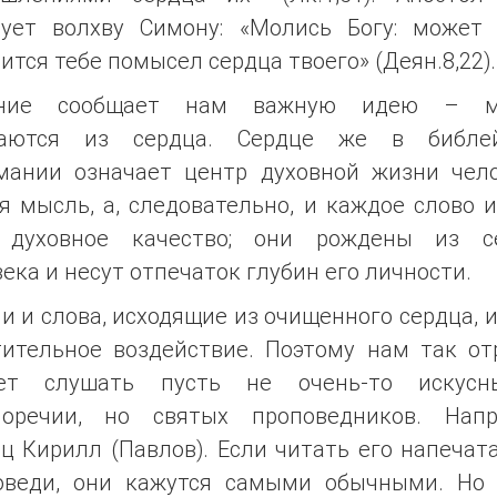
тует волхву Симону: «Молись Богу: может 
ится тебе помысел сердца твоего» (Деян.8,22).
ание сообщает нам важную идею – м
аются из сердца. Сердце же в библе
мании означает центр духовной жизни чело
я мысль, а, следовательно, и каждое слово 
 духовное качество; они рождены из с
ека и несут отпечаток глубин его личности.
 и слова, исходящие из очищенного сердца,
тительное воздействие. Поэтому нам так от
ет слушать пусть не очень-то искус
норечии, но святых проповедников. Напр
ц Кирилл (Павлов). Если читать его напеча
оведи, они кажутся самыми обычными. Но 