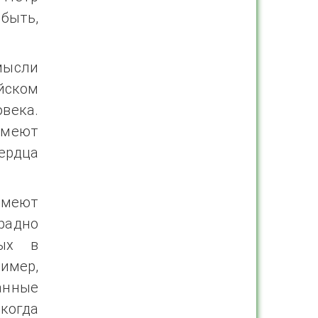
быть,
ысли
йском
века.
имеют
ердца
 имеют
радно
ных в
имер,
танные
когда