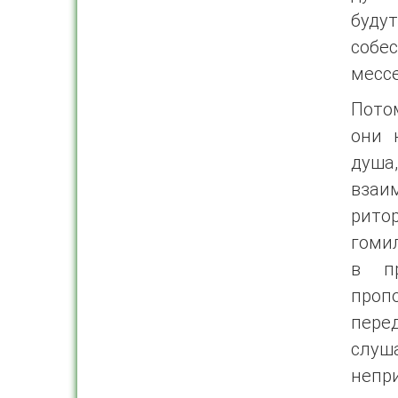
буду
собе
мессе
Потом
они 
душа
взаи
рито
гомил
в п
проп
пере
слуш
непр