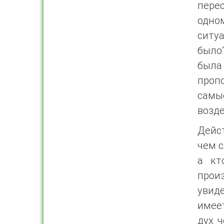
пере
одно
ситу
было
была
проп
самы
возде
Дейст
чем с
а кт
произ
увиде
имее
дух 