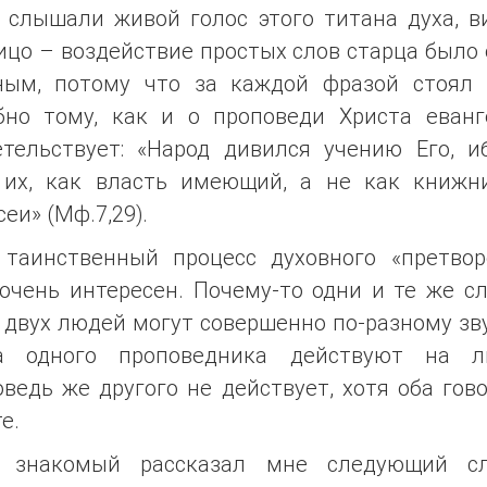
 слышали живой голос этого титана духа, в
ицо – воздействие простых слов старца было
ным, потому что за каждой фразой стоял 
бно тому, как и о проповеди Христа еванг
етельствует: «Народ дивился учению Его, и
 их, как власть имеющий, а не как книжн
еи» (Мф.7,29).
 таинственный процесс духовного «претвор
очень интересен. Почему-то одни и те же с
 двух людей могут совершенно по-разному зв
а одного проповедника действуют на л
ведь же другого не действует, хотя оба гов
е.
 знакомый рассказал мне следующий сл