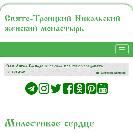
Свято-Троицкий Никольский
женский монастырь
Togg
navi
Милостивое сердце