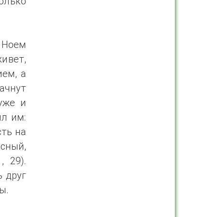
олько
 Ноем
живет,
ием, а
ачнут
уже и
ил им:
сть на
есный,
 29).
ь друг
ы.