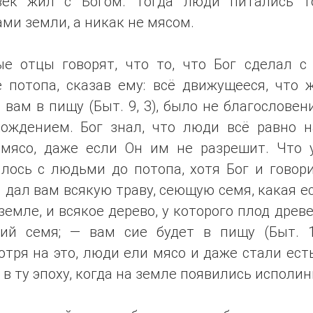
век жил с Богом. Тогда люди питались т
ми земли, а никак не мясом.
ые отцы говорят, что то, что Бог сделал с
 потопа, сказав ему: всё движущееся, что 
 вам в пищу (Быт. 9, 3), было не благословен
хождением. Бог знал, что люди всё равно н
 мясо, даже если Он им не разрешит. Что 
лось с людьми до потопа, хотя Бог и говор
Я дал вам всякую траву, сеющую семя, какая е
земле, и всякое дерево, у которого плод древ
ий семя; — вам сие будет в пищу (Быт. 1,
тря на это, люди ели мясо и даже стали ест
 в ту эпоху, когда на земле появились исполин