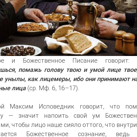
ое и Божественное Писание говорит:
шься, помажь голову твою и умой лице твое
е унылы, как лицемеры, ибо они принимают н
ные лица
(ср. Мф. 6, 16–17).
ой Максим Исповедник говорит, что пом
ву — значит напоить свой ум Божестве
ми, чтобы лицо наше сияло оттого, что внутри
тается Божественное сознание, ведь