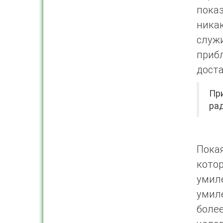
пока
ника
служ
приб
доста
При
ра
Пока
кото
умил
умил
более