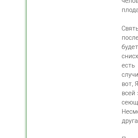
чело
плода
Свят
после
будет
снис
есть
случи
вот, 
всей 
сеющ
Несмо
друга