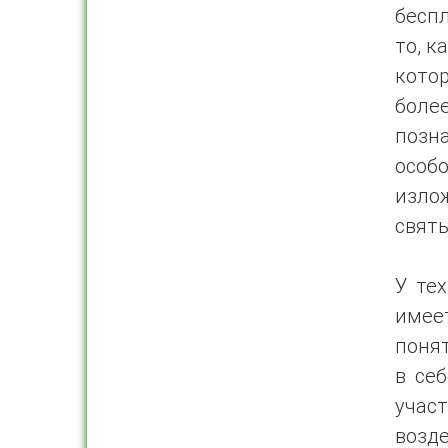
беспл
то, к
котор
боле
позна
особо
изло
святы
У тех
имее
понят
в се
учас
возд