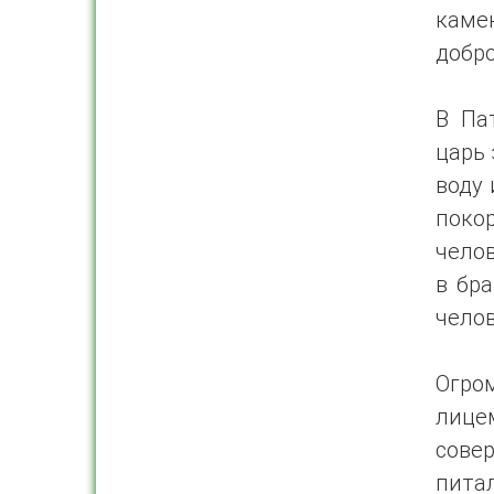
каме
добро
В Пат
царь 
воду 
поко
челов
в бра
челов
Огро
лице
сове
пита