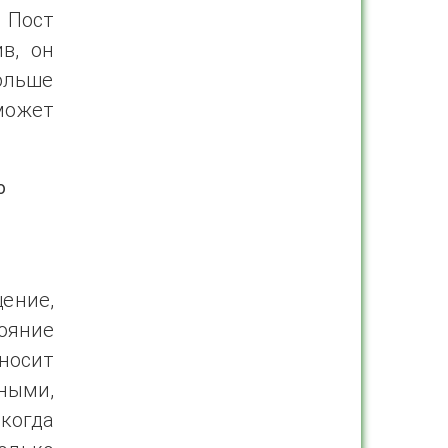
 Пост
в, он
ольше
может
ю
ение,
ояние
носит
ными,
 когда