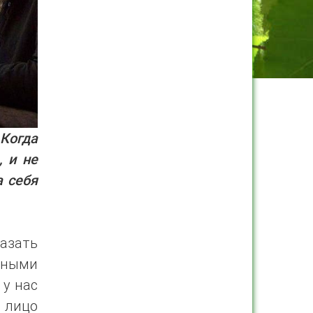
Когда
, и не
а себя
азать
нными
 у нас
 лицо