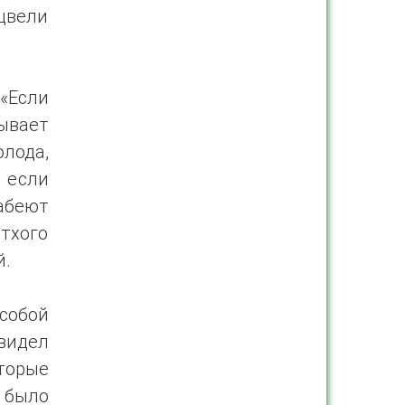
цвели
 «Если
рывает
олода,
 если
лабеют
етхого
й.
собой
видел
торые
 было