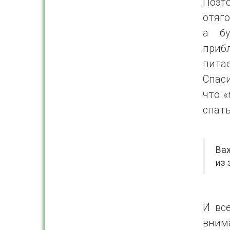
Поэт
отяго
а бу
приб
пита
Спас
что «
спать
Важ
из 
И вс
вним