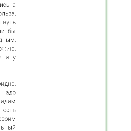
ись, а
ольза,
игнуть
ли бы
одным,
Божию,
и и у
видно,
 надо
увидим
 есть
своим
льный