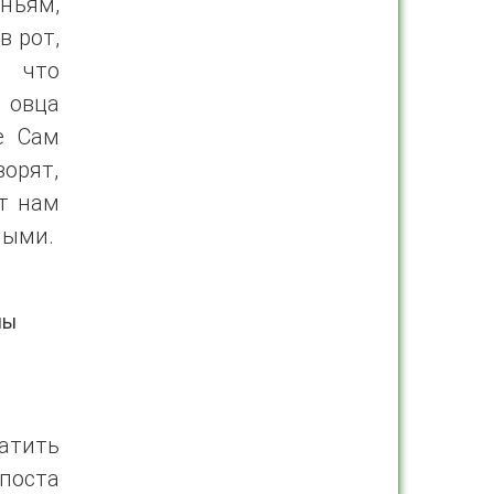
ньям,
в рот,
, что
 овца
е Сам
орят,
ет нам
ными.
мы
атить
поста