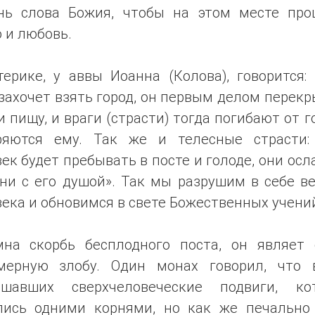
нь слова Божия, чтобы на этом месте про
 и любовь.
ерике, у аввы Иоанна (Колова), говорится:
захочет взять город, он первым делом перек
и пищу, и враги (страсти) тогда погибают от г
ряются ему. Так же и телесные страсти:
ек будет пребывать в посте и голоде, они ос
ни с его душой». Так мы разрушим в себе в
ека и обновимся в свете Божественных учени
мна скорбь бесплодного поста, он являет 
мерную злобу. Один монах говорил, что 
ршавших сверхчеловеческие подвиги, ко
лись одними корнями, но как же печально