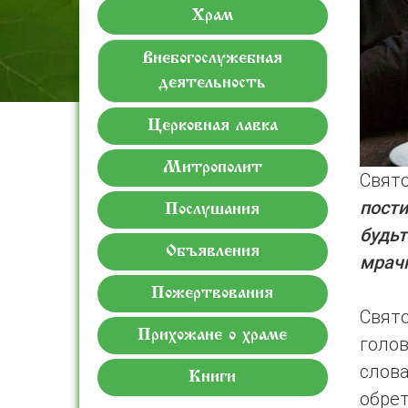
Храм
Внебогослужебная
деятельность
Церковная лавка
Митрополит
Свят
пости
Послушания
будьт
Объявления
мрач
Пожертвования
Свят
Прихожане о храме
голо
слова
Книги
обре