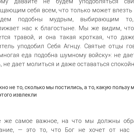
ому давайте не будем уподобляться сви
щающим себя всем, что только может влезть 
дем подобны мудрым, выбирающим то
лижает нас к благостыне. Мы же видим, что
ется травой, и она такая кроткая, что даж
итель уподобил Себя Агнцу. Святые отцы гов
многая еда подобна шумному войску»: не да
, не дает молиться и даже оставаться спокой
но не то, сколько мы постились, а то, какую пользу 
этого извлекли
е же самое важное, на что мы должны обр
ание, — это то, что Бог не хочет от нас 