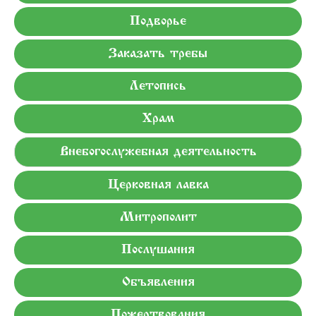
Подворье
Заказать требы
Летопись
Храм
Внебогослужебная деятельность
Церковная лавка
Митрополит
Послушания
Объявления
Пожертвования