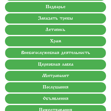
Подворье
Заказать требы
Летопись
Храм
Внебогослужебная деятельность
Церковная лавка
Митрополит
Послушания
Объявления
Пожертвования