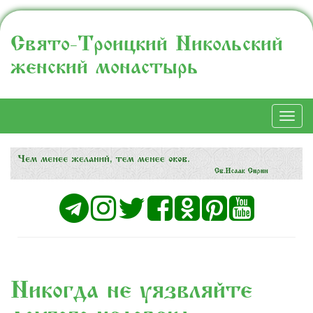
Свято-Троицкий Никольский
женский монастырь
Togg
navi
Никогда не уязвляйте