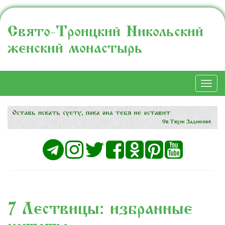
Свято-Троицкий Никольский
женский монастырь
Togg
navi
7% «Лествицы»: избранные