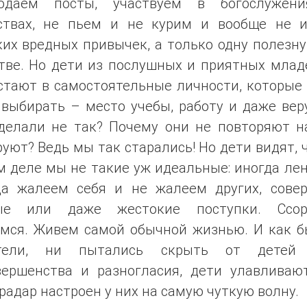
юдаем посты, участвуем в богослужен
ствах, не пьем и не курим и вообще не 
их вредных привычек, а только одну полезн
тве. Но дети из послушных и приятных млад
стают в самостоятельные личности, которые 
выбирать – место учебы, работу и даже вер
делали не так? Почему они не повторяют на
уют? Ведь мы так старались! Но дети видят, 
 деле мы не такие уж идеальные: иногда ле
да жалеем себя и не жалеем других, сове
ые или даже жестокие поступки. Ссор
мся. Живем самой обычной жизнью. И как б
тели, ни пытались скрыть от детей
вершенства и разногласия, дети улавливают
радар настроен у них на самую чуткую волну.