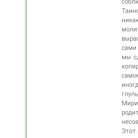
собл
Таин
никак
моли
выра
сами 
мы с
копир
самом
иног
глуп
Мири
роди
несо
Этот 