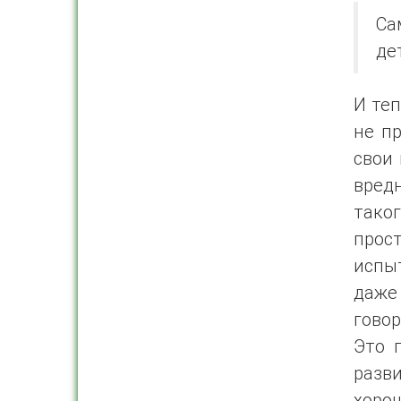
Са
де
И теп
не пр
свои 
вред
таког
прос
испы
даже
говор
Это 
разв
хоро