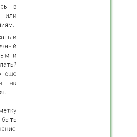
ось в
 или
ниям.
вать и
ечный
ным и
лать?
о еще
ся на
я.
тметку
 быть
нание: