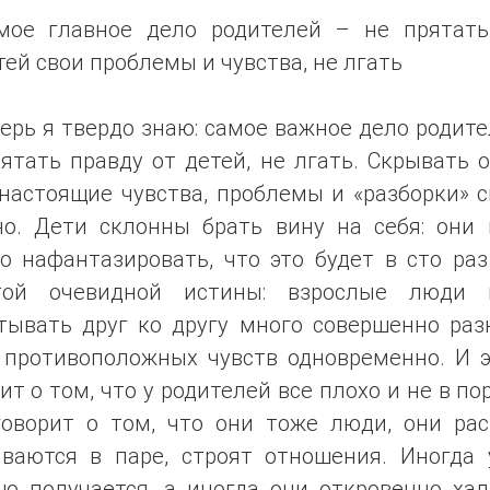
мое главное дело родителей – не прятать
тей свои проблемы и чувства, не лгать
ерь я твердо знаю: самое важное дело родит
ятать правду от детей, не лгать. Скрывать 
настоящие чувства, проблемы и «разборки» 
но. Дети склонны брать вину на себя: они 
о нафантазировать, что это будет в сто ра
той очевидной истины: взрослые люди 
тывать друг ко другу много совершенно раз
 противоположных чувств одновременно. И э
ит о том, что у родителей все плохо и не в по
говорит о том, что они тоже люди, они рас
иваются в паре, строят отношения. Иногда 
шо получается, а иногда они откровенно хал