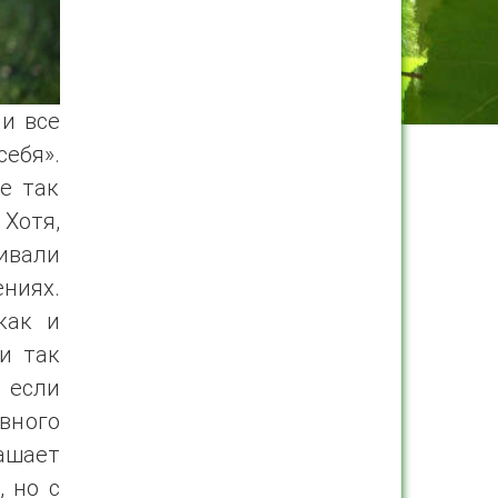
ни все
ебя».
е так
 Хотя,
ивали
ниях.
как и
и так
 если
вного
ашает
, но с