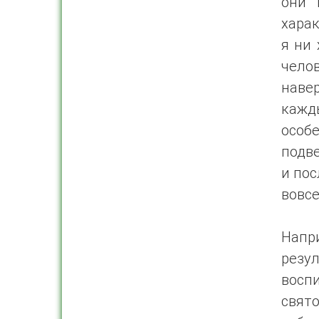
они 
харак
я ни 
чело
наве
кажд
особе
подве
и пос
вовсе
Напр
резу
воспи
свят