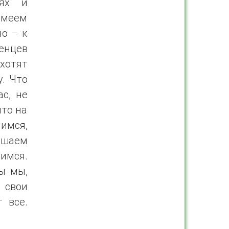
иях и
имеем
ую – к
енцев
хотят
у. Что
с, не
что на
нимся,
ршаем
имся.
ы мы,
 свои
 все.