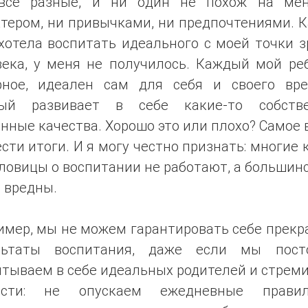
все разные, и ни один не похож на ме
тером, ни привычками, ни предпочтениями. 
хотела воспитать идеального с моей точки 
века, у меня не получилось. Каждый мой реб
рное, идеален сам для себя и своего вре
ый развивает в себе какие-то собств
нные качества. Хорошо это или плохо? Самое
сти итоги. И я могу честно признать: многие
ловицы о воспитании не работают, а большин
 вредны.
имер, мы не можем гарантировать себе прекр
льтаты воспитания, даже если мы пост
тываем в себе идеальных родителей и стрем
ости: не опускаем ежедневные прав