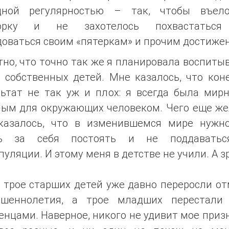
дной регулярностью – так, чтобы въел
корку и не захотелось похвастаться
доваться своим «пятеркам» и прочим достиже
но, что точно так же я планировала воспиты
х собственных детей. Мне казалось, что кон
льтат не так уж и плох: я всегда была мир
ным для окружающих человеком. Чего еще же
казалось, что в изменившемся мире нужн
ь за себя постоять и не поддавать
уляции. И этому меня в детстве не учили. А зр
 трое старших детей уже давно переросли о
ршеннолетия, а трое младших перестали
нцами. Наверное, никого не удивит мое приз