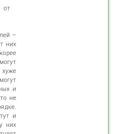
 от
елей –
от них
скорее
могут
з хуже
могут
ных и
то не
рядке.
тут и
у них
турят