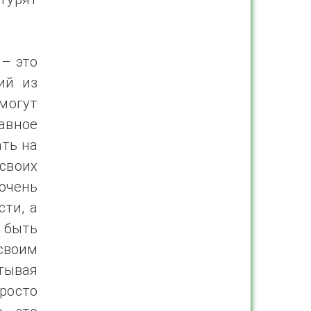
 – это
ий из
могут
лавное
ать на
своих
очень
ти, а
о быть
своим
итывая
росто