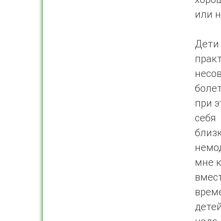
или н
Дети 
прак
несо
болет
при э
себя
близ
немо
мне к
вмес
време
дете