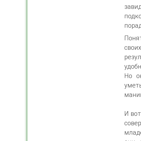
зави
под
пора
Понят
свои
резу
удоб
Но о
умет
манип
И вот
сове
младе