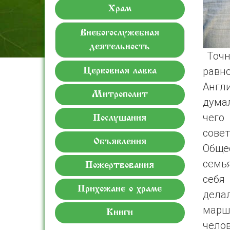
Храм
Внебогослужебная
деятельность
Точна
равн
Церковная лавка
Англ
Митрополит
думал
чего
Послушания
сове
Объявления
Обще
семь
Пожертвования
себя
Прихожане о храме
дела
марш
Книги
челов