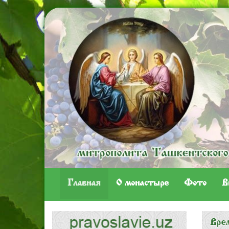
Главная
O монастыре
Фото
В