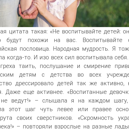
я цитата такая: «Не воспитывайте детей: о
о будут похожи на вас. Воспитывайте с
ийская пословица. Народная мудрость. Я тож
а когда-то. И изо всех сил воспитывала себя.
 греха таить, послушание и смирение прив
тским детям с детства во всех учрежде
ство дрессировало детей так же активно, 
я. Даже еще активнее. «Воспитанные девочк
 не ведут!» – слышала я на каждом шагу,
ла этот шаг чуть левее или правее осно
рута своих сверстников. «Скромность укр
ека!» – повторяли взрослые на разные лады