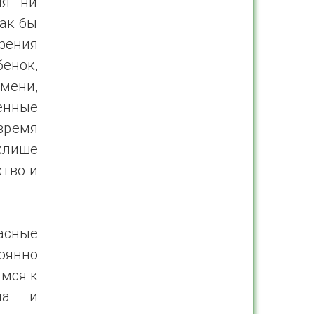
ня ни
Как бы
зрения
енок,
мени,
енные
 время
 клише
ство и
асные
оянно
имся к
ила и