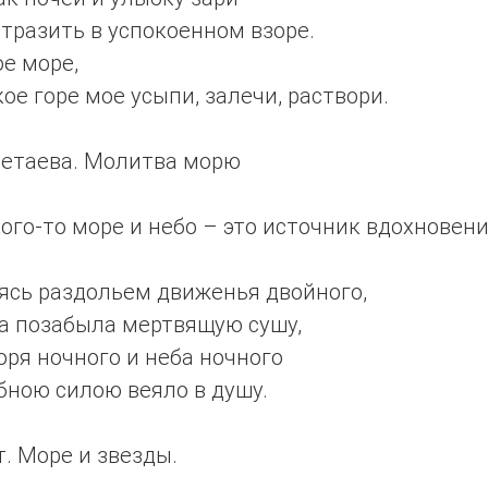
тразить в успокоенном взоре.
е море,
ое горе мое усыпи, залечи, раствори.
ветаева. Молитва морю
ого-то море и небо – это источник вдохновени
ясь раздольем движенья двойного,
а позабыла мертвящую сушу,
оря ночного и неба ночного
ною силою веяло в душу.
т. Море и звезды.