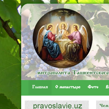
Главная
O монастыре
Фото
В