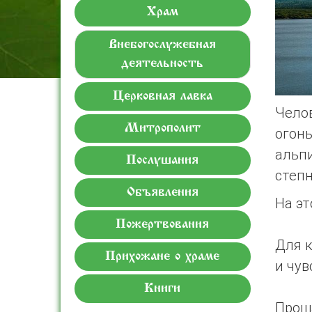
Храм
Внебогослужебная
деятельность
Церковная лавка
Челов
Митрополит
огонь
альп
Послушания
степн
Объявления
На эт
Пожертвования
Для к
Прихожане о храме
и чув
Книги
Проща