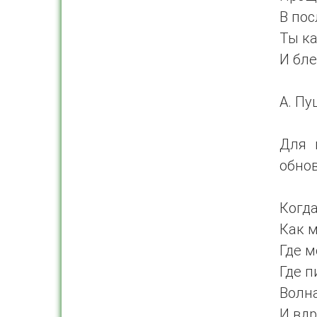
В пос
Ты к
И бл
А. Пу
Для 
обно
Когда
Как 
Где м
Где п
Волна
И вдр