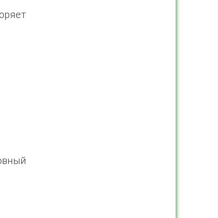
оряет
ховный