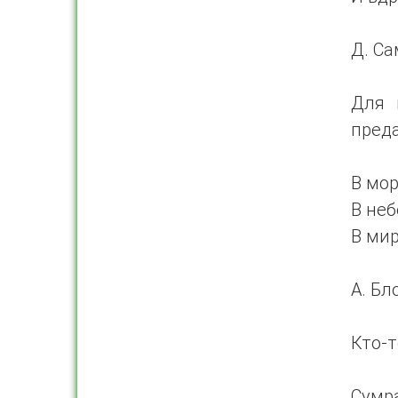
Д. Са
Для 
пред
В мор
В неб
В мир
А. Бл
Кто-т
Сумра