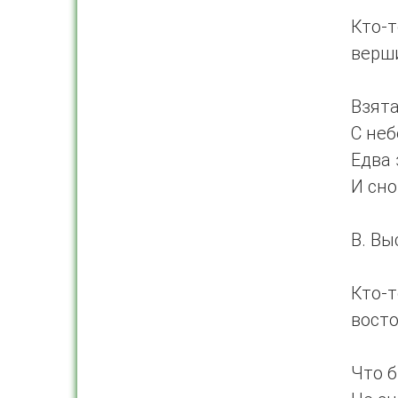
Кто-
верш
Взята
С неб
Едва 
И сно
В. Вы
Кто-т
восто
Что б