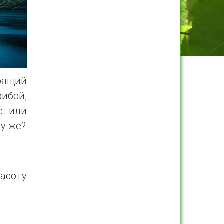
орящий
рибой,
е или
у же?
расоту