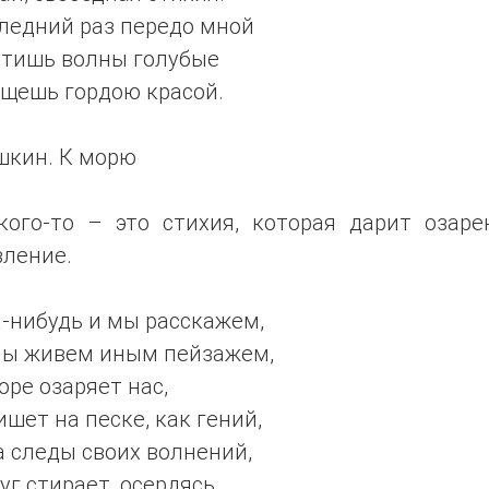
ледний раз передо мной
атишь волны голубые
ещешь гордою красой.
шкин. К морю
кого-то – это стихия, которая дарит озаре
вление.
-нибудь и мы расскажем,
мы живем иным пейзажем,
оре озаряет нас,
ишет на песке, как гений,
 следы своих волнений,
уг стирает, осердясь.