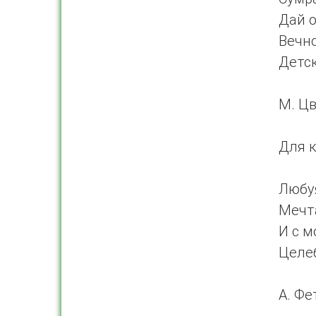
Дай о
Вечно
Детск
М. Ц
Для к
Любу
Мечт
И с м
Целеб
А. Фе