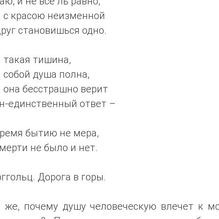
аю, и не все ль равно,
а с красою неизменной
руг становишься одно.
 такая тишина,
 собой душа полна,
 она бесстрашно верит
ин-единственный ответ –
ремя бытию не мера,
мерти не было и нет.
рггольц. Дорога в горы.
е же, почему душу человеческую влечет к мо