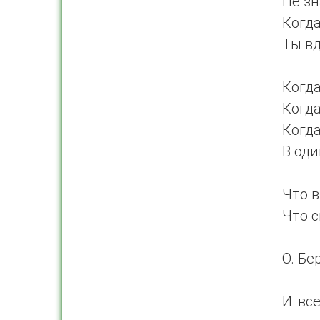
Не зн
Когд
Ты вд
Когда
Когда
Когда
В од
Что в
Что с
О. Бе
И вс