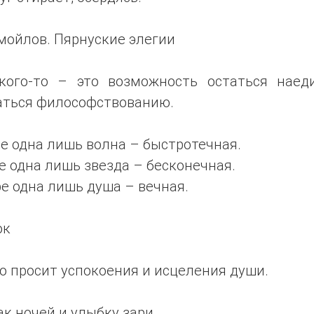
мойлов. Пярнуские элегии
кого-то – это возможность остаться наед
аться философствованию.
е одна лишь волна – быстротечная.
е одна лишь звезда – бесконечная.
е одна лишь душа – вечная.
ок
о просит успокоения и исцеления души.
к ночей и улыбку зари