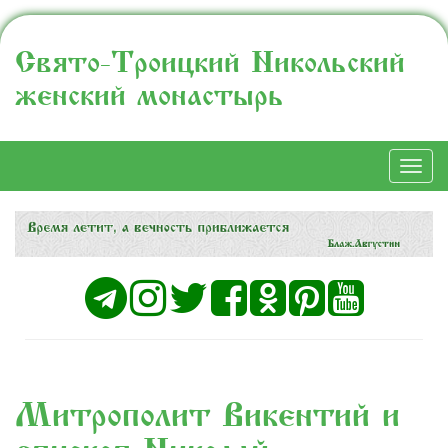
Свято-Троицкий Никольский
женский монастырь
Togg
navi
Митрополит Викентий и