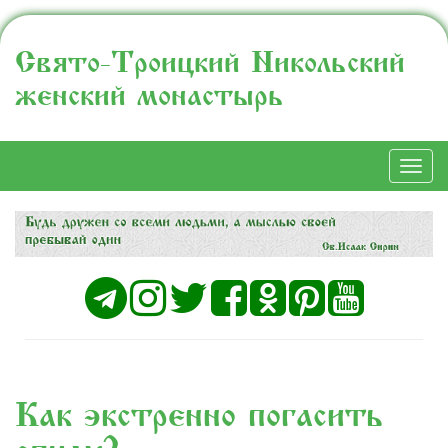
Свято-Троицкий Никольский
женский монастырь
Togg
navi
Как экстренно погасить