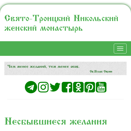
Свято-Троицкий Никольский
женский монастырь
Togg
navi
Несбывшиеся желания