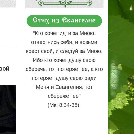
Стих из Евангелие
"Кто хочет идти за Мною,
отвергнись себя, и возьми
крест свой, и следуй за Мною.
Ибо кто хочет душу свою
вой
сберечь, тот потеряет ее, а кто
потеряет душу свою ради
Меня и Евангелия, тот
сбережет ее"
.
(Мк. 8:34-35)