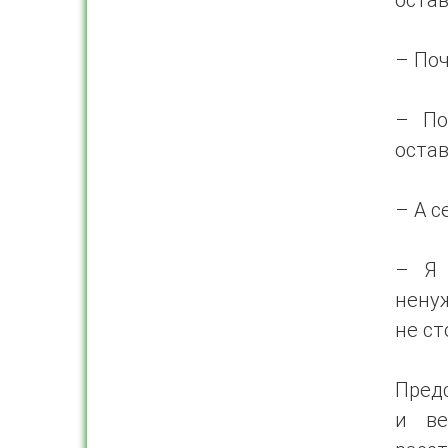
– Поч
– По
остав
– А с
– Я 
ненуж
не ст
Предс
и ве