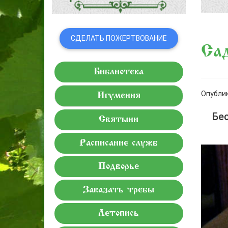
СДЕЛАТЬ ПОЖЕРТВОВАНИЕ
Сад
Библиотека
Опублик
Игумения
Бе
Святыни
Расписание служб
Подворье
Заказать требы
Летопись