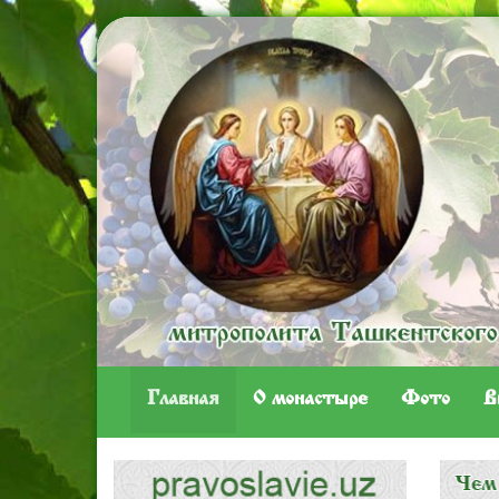
Главная
O монастыре
Фото
В