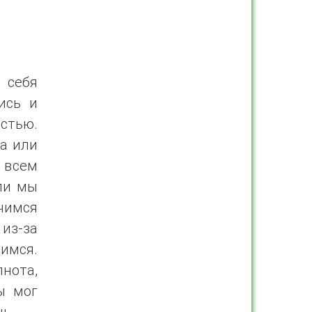
 себя
ись и
остью.
та или
а всем
сли мы
чимся
из-за
оимся.
лнота,
ы мог
ь.