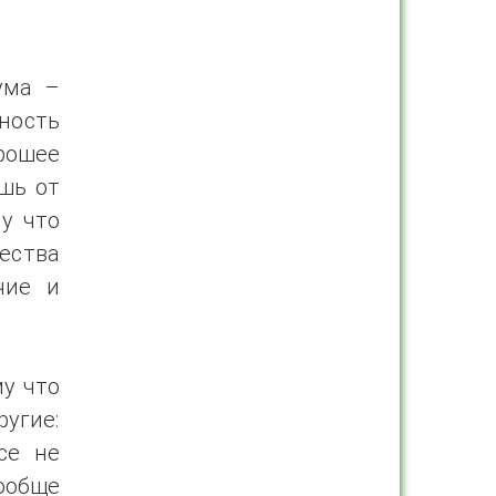
ума –
ность
рошее
ишь от
му что
ества
чие и
му что
угие:
се не
вообще