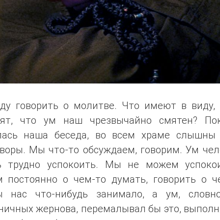
ду говорить о молитве. Что имеют в виду, 
рят, что ум наш чрезвычайно смятен? По
лась наша беседа, во всем храме слышны
воры. Мы что-то обсуждаем, говорим. Ум че
ь трудно успокоить. Мы не можем успокои
м постоянно о чем-то думать, говорить о че
ы нас что-нибудь занимало, а ум, словн
ничных жернова, перемалывал бы это, выполн