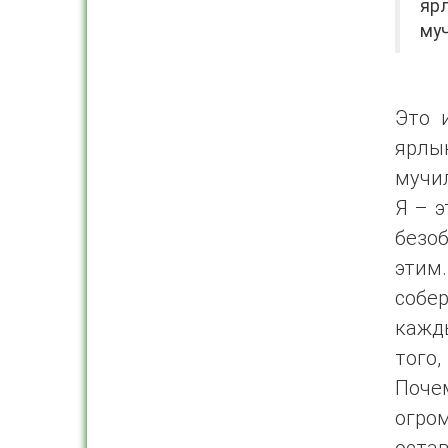
ярл
му
Это 
ярлы
мучил
Я – э
безоб
этим.
собе
кажд
того,
Почем
огро
остав