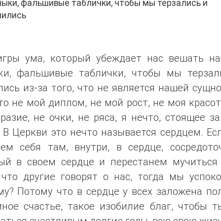
ыки, фальшивые таблички, чтобы мы терзались и
чились
игры ума, который убеждает нас вешать на
ки, фальшивые таблички, чтобы мы терзал
ись из-за того, что не является нашей сущн
то не мой диплом, не мой рост, не моя красо
разие, не очки, не ряса, я нечто, стоящее з
 В Церкви это нечто называется сердцем. Е
рем себя там, внутри, в сердце, сосредото
ый в своем сердце и перестанем мучиться 
 что другие говорят о нас, тогда мы успок
у? Потому что в сердце у всех заложена по
мное счастье, такое изобилие благ, чтобы т
аться счастливым долгие годы, всю свою жизн