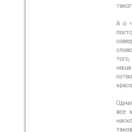
таког
А о 
пост
сове
слово
того,
наша
сотв
красо
Однак
все 
наск
таков