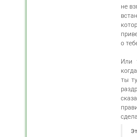
не вз
встан
кото
приве
о теб
Или 
когда
ты т
раздр
сказа
прав
сдела
Это