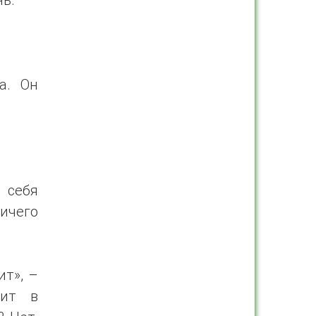
а. Он
 себя
ничего
ит», –
дит в