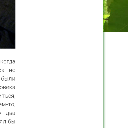
когда
ка не
 были
ловека
ться,
м-то,
о два
ял бы