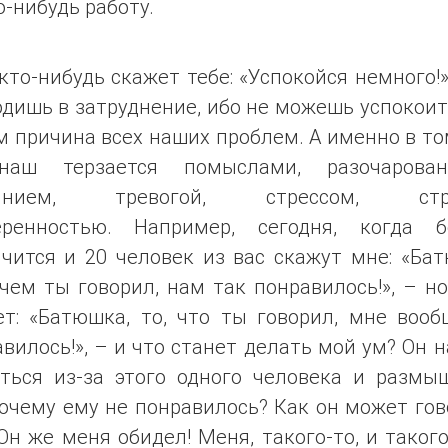
-нибудь работу.
кто-нибудь скажет тебе: «Успокойся немного!
дишь в затруднение, ибо не можешь успокоит
м причина всех наших проблем. А именно в то
аш терзается помыслами, разочарован
аянием, тревогой, стрессом, стра
еренностью. Например, сегодня, когда б
чится и 20 человек из вас скажут мне: «Ба
 чем ты говорил, нам так понравилось!», – н
ет: «Батюшка, то, что ты говорил, мне вооб
вилось!», – и что станет делать мой ум? Он 
аться из-за этого одного человека и размыш
очему ему не понравилось? Как он может го
Он же меня обидел! Меня, такого-то, и такого