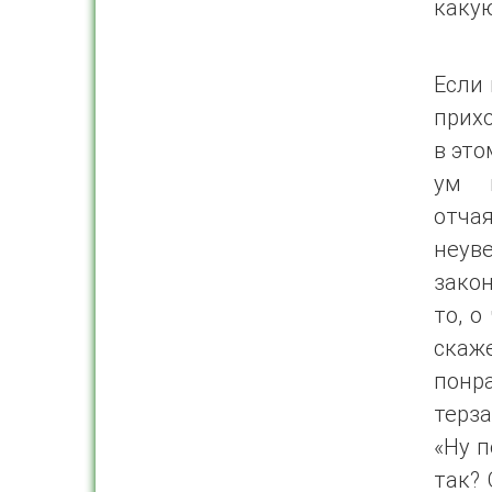
какую
Если 
прихо
в это
ум н
отч
неув
закон
то, о
скаж
понра
терз
«Ну п
так? 