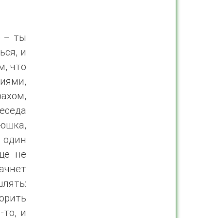
» – ты
ься, и
м, что
иями,
хом,
еседа
тюшка,
о один
ще не
начнет
лять:
ворить
-то, и