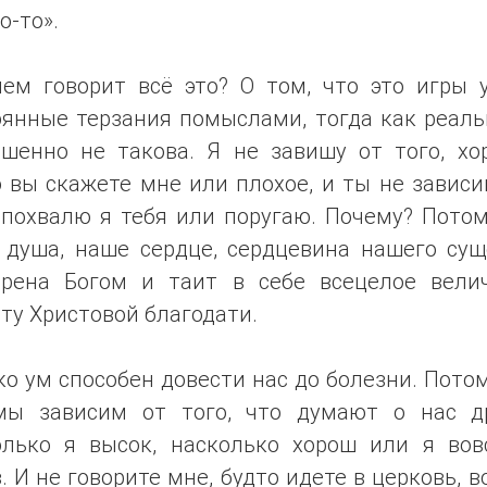
о-то».
чем говорит всё это? О том, что это игры 
оянные терзания помыслами, тогда как реаль
ршенно не такова. Я не завишу от того, хо
 вы скажете мне или плохое, и ты не завис
 похвалю я тебя или поругаю. Почему? Пото
 душа, наше сердце, сердцевина нашего сущ
орена Богом и таит в себе всецелое вели
ту Христовой благодати.
о ум способен довести нас до болезни. Пото
мы зависим от того, что думают о нас др
олько я высок, насколько хорош или я вов
. И не говорите мне, будто идете в церковь, 