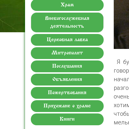
Храм
Внебогослужебная
деятельность
Церковная лавка
Митрополит
Я бу
Послушания
гово
нача
Объявления
разго
Пожертвования
очен
хоти
Прихожане о храме
чтоб
Книги
мель