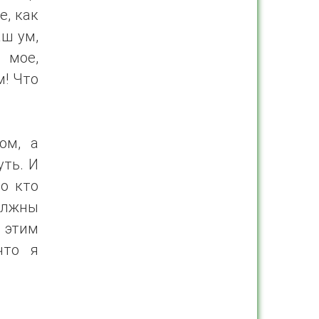
е, как
аш ум,
 мое,
м! Что
ом, а
уть. И
о кто
должны
с этим
что я