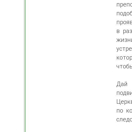
преп
подо
проя
в ра
жизни
устр
кото
чтобы
Дай 
подв
Церк
по к
следо