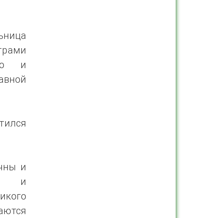
ьница
трами
ого и
авной
тился
чны и
ом и
икого
ются