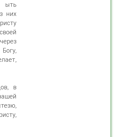
ь ыть
з них
ристу
своей
 через
Богу,
лает,
ов, в
нашей
тезю,
исту,