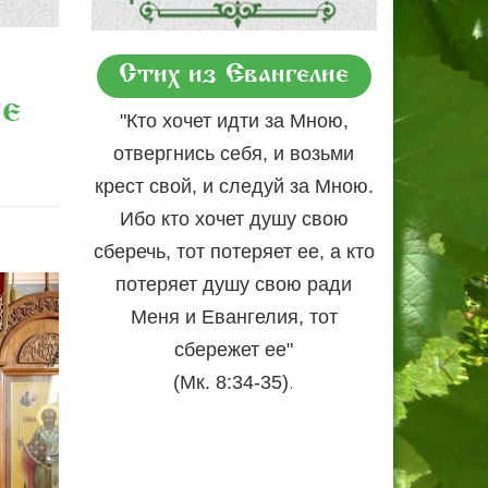
Стих из Евангелие
ие
"Кто хочет идти за Мною,
отвергнись себя, и возьми
крест свой, и следуй за Мною.
Ибо кто хочет душу свою
сберечь, тот потеряет ее, а кто
потеряет душу свою ради
Меня и Евангелия, тот
сбережет ее"
.
(Мк. 8:34-35)