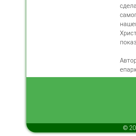
сдел
само
наше
Хрис
пока
Авто
епар
© 20