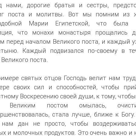
д нами, дорогие братья и сестры, предст
иг поста и молитвы. Вот мы помним из 
одобной Марии Египетской, что была 
иция, что монахи монастыря прощались д
м перед началом Великого поста, и каждый 
стыню. Каждый подвизался по-своему в те
 Великого поста.
римере святых отцов Господь велит нам труд
ере своих сил и способностей, чтобы при
тному Воскресению своей души, к тому, чтоб
а Великим постом омылась, очистил
ршенствовалась, стала лучше, ближе к Богу
 нам дан не просто, чтобы воздерживать
х и молочных продуктов. Это очень важно и