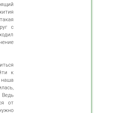
оящий
жития
такая
руг с
уходил
чение
иться
йти к
ы наша
ась,
. Ведь
ся от
 нужно