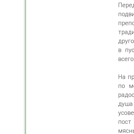
Пере
подв
преп
трад
друго
в пу
всего
На п
по м
радос
душ
усове
пост
мясны