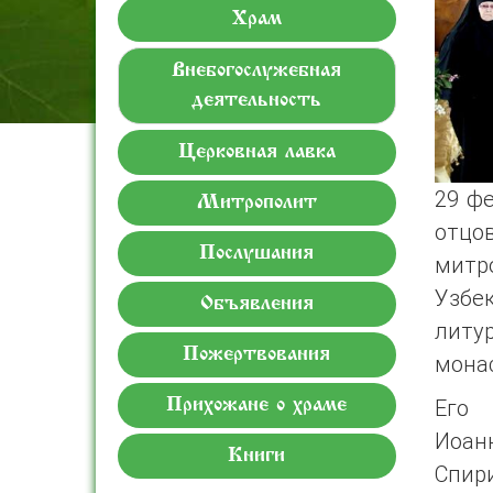
Храм
Внебогослужебная
деятельность
Церковная лавка
29 фе
Митрополит
отцо
Послушания
митр
Узбе
Объявления
литу
Пожертвования
мона
Его 
Прихожане о храме
Иоан
Книги
Спир