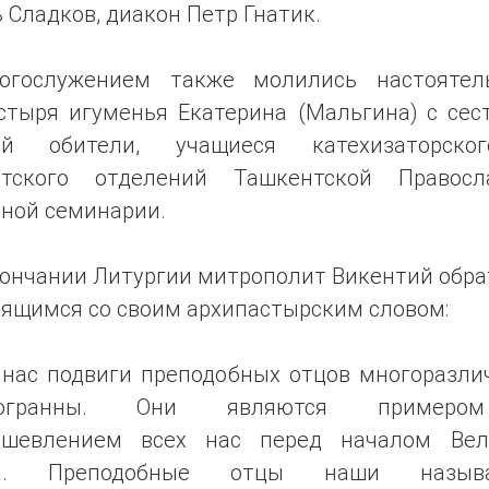
 Сладков, диакон Петр Гнатик.
огослужением также молились настоятел
стыря игуменья Екатерина (Мальгина) с сес
ой обители, учащиеся катехизаторск
нтского отделений Ташкентской Правосл
вной семинарии.
кончании Литургии митрополит Викентий обра
лящимся со своим архипастырским словом:
 нас подвиги преподобных отцов многоразли
гогранны. Они являются пример
ушевлением всех нас перед началом Вел
та. Преподобные отцы наши называ