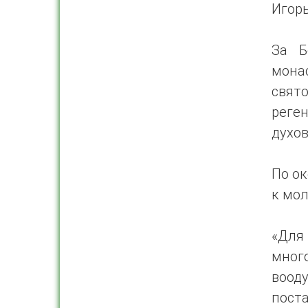
Игорь
За Б
мона
свят
реге
духо
По о
к мо
«Для
мно
воод
пос