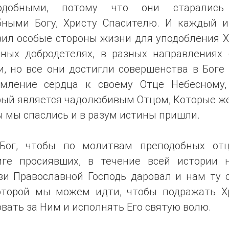
одобными, потому что они старалис
бными Богу, Христу Спасителю. И каждый и
вил особые стороны жизни для уподобления Х
зных добродетелях, в разных направлениях 
, но все они достигли совершенства в Боге
емление сердца к своему Отце Небесному, 
рый является чадолюбивым Отцом, Которые же
 мы спаслись и в разум истины пришли.
Бог, чтобы по молитвам преподобных отц
иге просиявших, в течение всей истории 
ви Православной Господь даровал и нам ту с
оторой мы можем идти, чтобы подражать Хр
вать за Ним и исполнять Его святую волю.