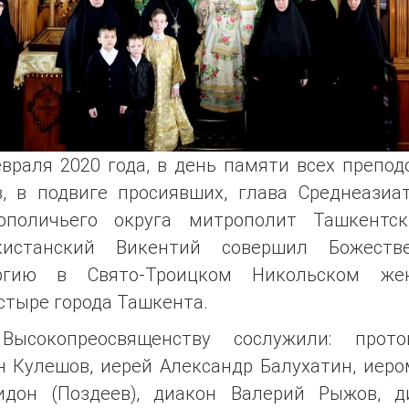
враля 2020 года, в день памяти всех препо
в, в подвиге просиявших, глава Среднеазиат
ополичьего округа митрополит Ташкентс
кистанский Викентий совершил Божеств
ргию в Свято-Троицком Никольском же
стыре города Ташкента.
Высокопреосвященству сослужили: прото
н Кулешов, иерей Александр Балухатин, иеро
идон (Поздеев), диакон Валерий Рыжов, д