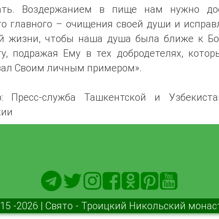
ать. Воздержанием в пище нам нужно до
го главного – очищения своей души и исправ
й жизни, чтобы наша душа была ближе к Бог
ту, подражая Ему в тех добродетелях, котор
зал Своим личным примером».
р: Пресс-служба Ташкентской и Узбекиста
хии
15 -2026 | Свято - Троицкий Никольский мона