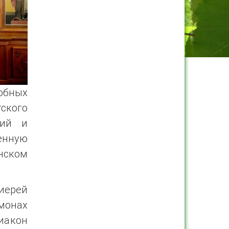
добных
ского
кий и
енную
нском
иерей
монах
иакон