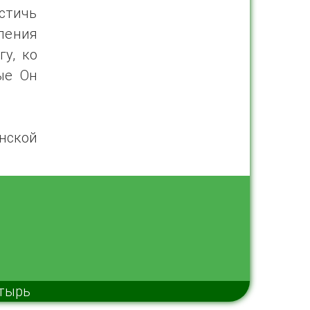
стичь
ления
у, ко
ые Он
нской
стырь