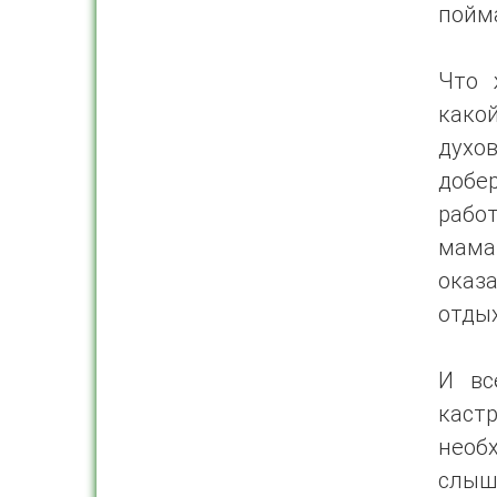
пойм
Что 
какой
духо
добе
рабо
мама 
оказа
отдых
И вс
каст
необ
слыш