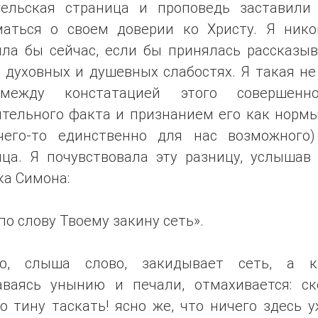
гельская страница и проповедь заставили
маться о своем доверии ко Христу. Я нико
ила бы сейчас, если бы принялась рассказыв
 духовных и душевных слабостях. Я такая не
между констатацией этого совершенн
ительного факта и признанием его как нормы
чего-то единственно для нас возможного)
ица. Я почувствовала эту разницу, услышав 
ка Симона:
по слову Твоему закину сеть».
то, слыша слово, закидывает сеть, а кт
аваясь унынию и печали, отмахивается: ск
 тину таскать! ясно же, что ничего здесь 