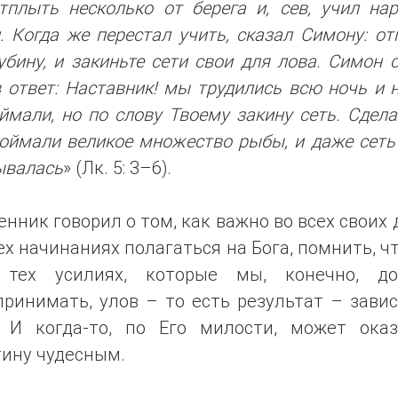
тплыть несколько от берега и, сев, учил на
. Когда же перестал учить, сказал Симону: о
убину, и закиньте сети свои для лова. Симон 
 ответ: Наставник! мы трудились всю ночь и 
ймали, но по слову Твоему закину сеть. Сдела
оймали великое множество рыбы, и даже сеть
ывалась
» (Лк. 5: 3–6).
нник говорил о том, как важно во всех своих 
ех начинаниях полагаться на Бога, помнить, ч
 тех усилиях, которые мы, конечно, д
ринимать, улов – то есть результат – зави
. И когда-то, по Его милости, может оказ
тину чудесным.