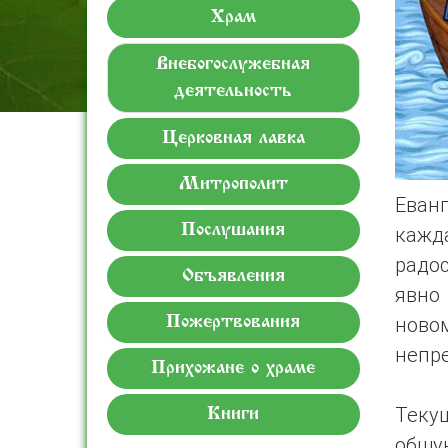
Храм
Внебогослужебная
деятельность
Церковная лавка
Митрополит
Еванг
Послушания
кажд
радо
Объявления
явно
ново
Пожертвования
непр
Прихожане о храме
Теку
Книги
общу