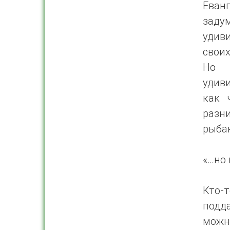
Еван
заду
удив
своих
Но 
удив
как 
разн
рыба
«…но 
Кто-
подд
можно