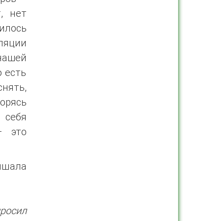
, нет
илось
ляции
нашей
о есть
нять,
Борясь
 себя
– это
лышала
просил