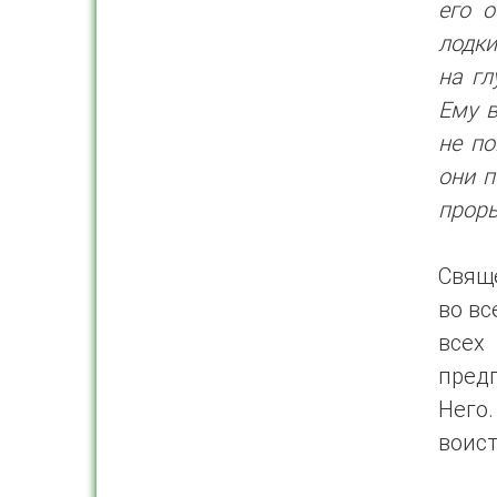
его о
лодки
на гл
Ему в
не по
они п
прор
Свяще
во вс
всех
предп
Него
воис