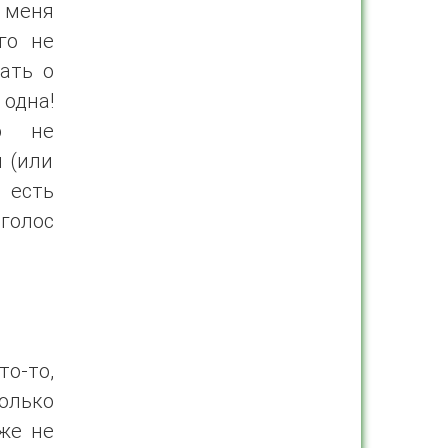
 меня
го не
ать о
 одна!
о не
 (или
 есть
голос
о-то,
олько
уже не