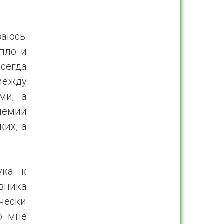
аюсь:
епло и
сегда
между
ми; а
ндемии
ких, а
ука к
вника
чески
о мне