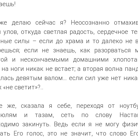
аешь!
же делаю сейчас я? Неосознанно отмахив
 улов, откуда светлая радость, сердечное т
вные силы – если до храма и то далеко не в
решься; если не знаешь, как разорваться 
той и нескончаемыми домашними хлопота
на ноги никак не встает; а вторая волна па
лась девятым валом… если сил уже нет ника
 «не светит»?..
е же, сказала я себе, переходя от ноутб
рюлям и тазам, сеть по слову Наста
ходимо закинуть. Ведь если я не могу физи
ать Его голос, это не значит, что слово Ег