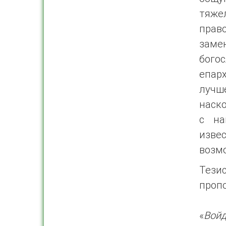
тяже
прав
заме
бого
епарх
лучш
наско
с на
изве
возм
Тезис
пропо
«
Войд