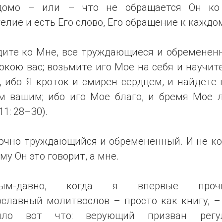
домо – или – что не обращается Он ко
елие и есть Его слово, Его обращение к каждом
дите ко Мне, все труждающиеся и обремененн
окою вас; возьмите иго Мое на себя и научит
 ибо Я кроток и смирен сердцем, и найдете
м вашим; ибо иго Мое благо, и бремя Мое л
11: 28–30).
точно труждающийся и обремененный. И не ко
му Он это говорит, а мне.
ным-давно, когда я впервые прочи
ославный молитвослов – просто как книгу, –
ило вот что: верующий призван регу