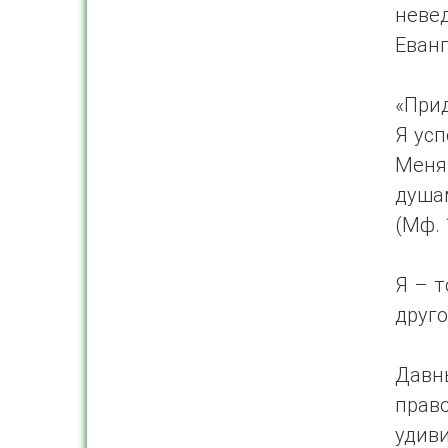
неве
Еванг
«При
Я усп
Меня,
душа
(Мф. 
Я – 
друго
Дав
прав
удив