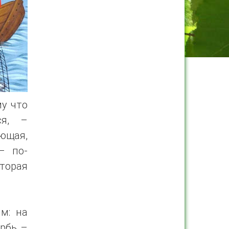
му что
ся, –
ющая,
– по-
торая
м: на
рбь –