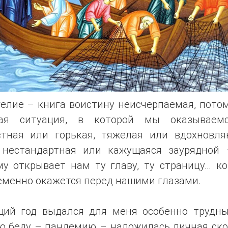
елие – книга воистину неисчерпаемая, пото
ая ситуация, в которой мы оказываем
стная или горькая, тяжелая или вдохновля
 нестандартная или кажущаяся заурядной 
му открывает нам ту главу, ту страницу… ко
еменно окажется перед нашими глазами.
щий год выдался для меня особенно трудны
ю беду – пандемию – наложилась личная ско