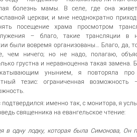
лая болезнь мамы. В селе, где она живет
ославной церкви; и мне неоднократно приход
нять посещение храма просмотром транс
служения – благо, такие трансляции в 
ии были вовремя организованы… Благо, да, т
е, чем ничего; но не надо, полагаю, объяс
лько грустна и неравноценна такая замена. 
катывающим унынием, я повторяла про
стный тезис: ограниченная возможность 
ожность.
 подтвердился: именно так, с монитора, я ус
ведь священника на евангельское чтение:
я в одну лодку, которая была Симонова, Он 