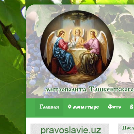
Главная
O монастыре
Фото
В