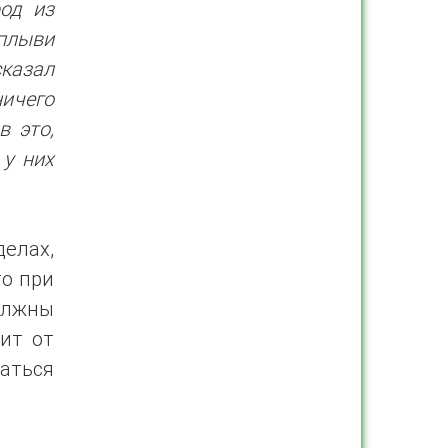
род из
тплыви
сказал
ничего
в это,
 у них
делах,
то при
олжны
сит от
аться