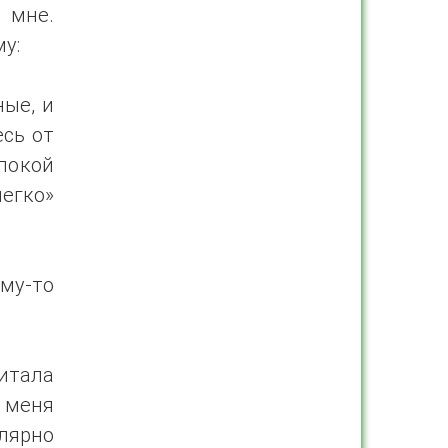
 мне.
у:
ые, и
есь от
 покой
егко»
му-то
тала
 меня
лярно