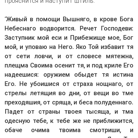
прояснится и наступит штиль.
“
Живый в помощи Вышняго, в крове Бога
Небеснаго водворится. Речет Господеви:
Заступник мой еси и Прибежище мое, Бог
мой, и уповаю на Него. Яко Той избавит тя
от сети ловчи, и от словесе мятежна,
плещма Своима осенит тя, и под криле Его
надеешися: оружием обыдет тя истина
Его. Не убоишися от страха нощнаго, от
стрелы летящия во дни, от вещи во тме
преходяшия, от сряща, и беса полуденнаго.
Падет от страны твоея тысяща, и тма
одесную тебе, к тебе же не приближится,
обаче очима твоима смотриши, и