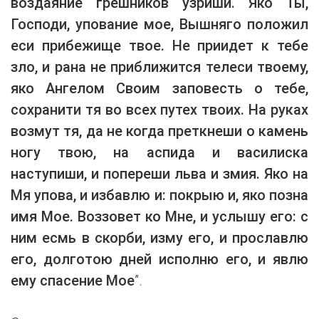
воздаяние грешников узриши. Яко Ты,
Господи, упование мое, Вышняго положил
еси прибежище твое. Не приидет к тебе
зло, и рана не приближится телеси твоему,
яко Ангелом Своим заповесть о тебе,
сохранити тя во всех путех твоих. На руках
возмут тя, да не когда преткнеши о камень
ногу твою, на аспида и василиска
наступиши, и попереши льва и змия. Яко на
Мя упова, и избавлю и: покрыю и, яко позна
имя Мое. Воззовет ко Мне, и услышу его: с
ним есмь в скорби, изму его, и прославлю
его, долготою дней исполню его, и явлю
ему спасение Мое
”.