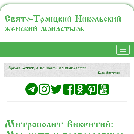
Свято-Троицкий Никольский
женский монастырь
Togg
navi
Митрополит Викентий: