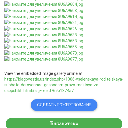
View the embedded image gallery online at:
https://blagovestie.uz/index.php/1006-vselenskaya-roditelskaya-
subbota-darovannoe-gospodom-pravo-molitsya-za-
usopshikh.html#sigFreeId769b1374a7
СДЕЛАТЬ ПОЖЕРТВОВАНИЕ
Библиотека