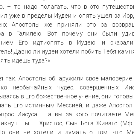
ю, – то надо полагать, что в это путешеств
ил уже в пределы Иудеи и опять ушел за Иор
ею; Апостолы же приняли это за возвра
са в Галилею. Вот почему они были уди
нием Его идтиопять в Иудею, и сказали
ель! Давно ли иудеи хотели побить Тебя камн
ять идешь туда?»
я так, Апостолы обнаружили свое маловерие
ько необычайных чудес, совершенных Иис
ваясь в Его божественное учение, они готов
нать Его истинным Мессией, и даже Апостол 
опрос Иисуса – а вы за кого почитаете Ме
икнул: Ты – Христос, Сын Бога Живаго (Мф.
 Но они не хотели и думать о том, что Ме