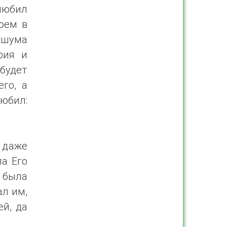
 любил
оем в
 шума
рия и
 будет
го, а
любил:
 даже
ла Его
 была
ал им,
ей, да