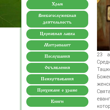
Храм
Внебогослужебная
деятельность
Церковная лавка
Митрополит
23 а
Послушания
Сред
Объявления
Ташк
Боже
Пожертвования
женс
Свя
Прихожане о храме
еван
Книги
кото