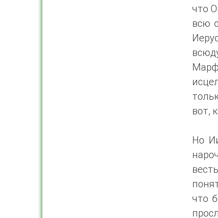
что О
всю 
Иеру
всюд
Марфа
исце
тольк
вот, 
Но И
нароч
вест
понят
что б
просл