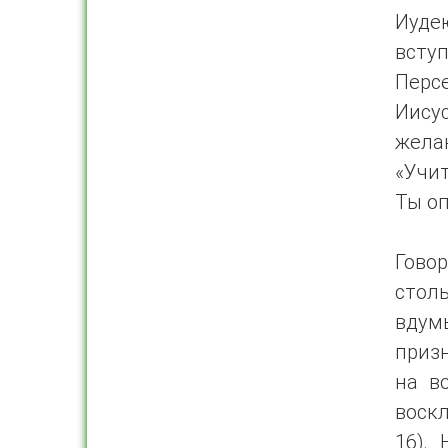
Иуде
вступ
Перс
Иису
жела
«Учит
Ты оп
Говор
стол
вдумы
приз
на в
воскл
16).