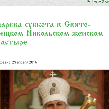
арева суббота в Свято-
ицком Никольском женском
настыре
овано: 23 апреля 2016