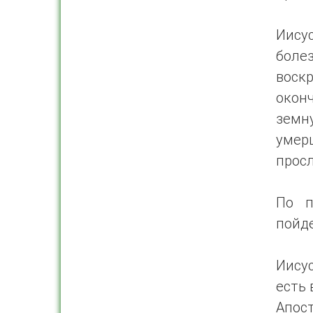
Иисус
боле
воскр
окон
земн
умер
просл
По п
пойде
Иисус
есть 
Апост