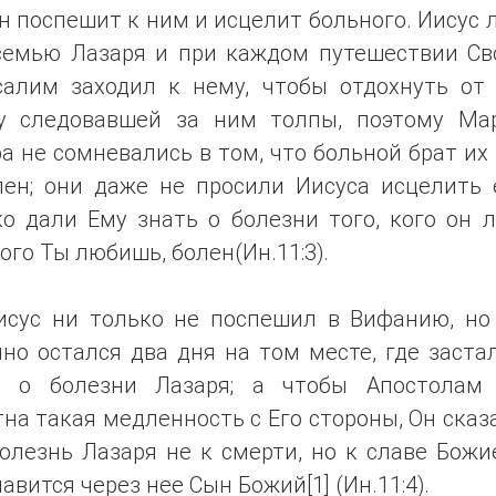
н поспешит к ним и исцелит больного. Иисус
семью Лазаря и при каждом путешествии Св
салим заходил к нему, чтобы отдохнуть от
у следовавшей за ним толпы, поэтому Ма
 не сомневались в том, что больной брат их
лен; они даже не просили Иисуса исцелить е
о дали Ему знать о болезни того, кого он 
кого Ты любишь, болен(Ин.11:3).
исус ни только не поспешил в Вифанию, но
но остался два дня на том месте, где заста
ь о болезни Лазаря; а чтобы Апостолам
на такая медленность с Его стороны, Он сказ
олезнь Лазаря не к смерти, но к славе Божи
авится через нее Сын Божий[1] (Ин.11:4).