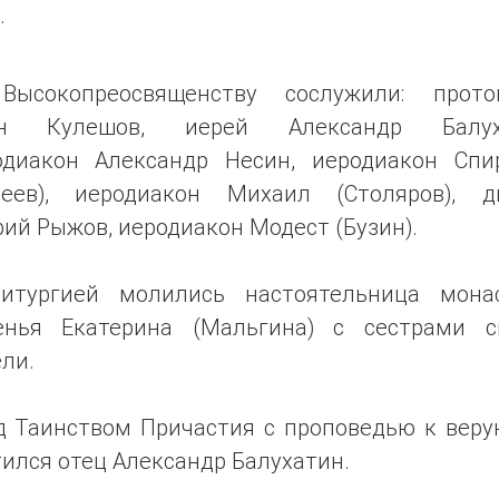
.
Высокопреосвященству сослужили: прото
нн Кулешов, иерей Александр Балуха
одиакон Александр Несин, иеродиакон Спи
деев), иеродиакон Михаил (Столяров), д
ий Рыжов, иеродиакон Модест (Бузин).
итургией молились настоятельница мона
енья Екатерина (Мальгина) с сестрами с
ли.
д Таинством Причастия с проповедью к вер
ился отец Александр Балухатин.