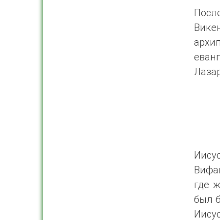
Посл
Вике
архи
еван
Лазар
Иисус
Вифан
где 
был б
Иисус