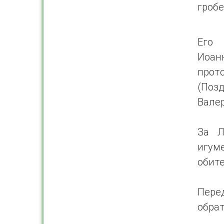
гробе
Его 
Иоа
прот
(Поз
Валер
За Л
игум
обите
Пере
обрат