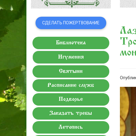
СДЕЛАТЬ ПОЖЕРТВОВАНИЕ
Лаз
Тро
Библиотека
мо
Игумения
Святыни
Опублик
Расписание служб
Подворье
Заказать требы
Летопись