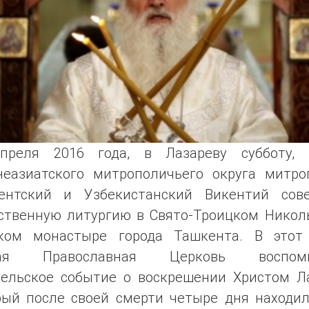
преля 2016 года, в Лазареву субботу, 
неазиатского митрополичьего округа митро
ентский и Узбекистанский Викентий сов
ственную литургию в Свято-Троицком Никол
ком монастыре города Ташкента. В этот
тая Православная Церковь воспоми
гельское событие о воскрешении Христом Ла
рый после своей смерти четыре дня находил