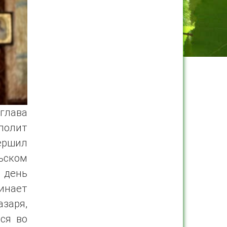
глава
полит
ершил
ьском
 день
нает
заря,
ся во