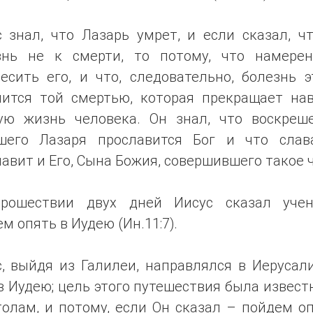
 знал, что Лазарь умрет, и если сказал, ч
знь не к смерти, то потому, что намере
есить его, и что, следовательно, болезнь 
чится той смертью, которая прекращает нав
ую жизнь человека. Он знал, что воскреш
шего Лазаря прославится Бог и что слав
авит и Его, Сына Божия, совершившего такое ч
рошествии двух дней Иисус сказал учен
м опять в Иудею (Ин.11:7).
, выйдя из Галилеи, направлялся в Иерусал
в Иудею; цель этого путешествия была извест
олам, и потому, если Он сказал – пойдем о