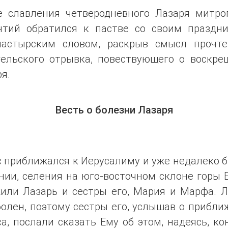
е славления четверодневного Лазаря митро
нтий обратился к пастве со своим праздн
пастырским словом, раскрыв смысл прочте
гельского отрывка, повествующего о воскре
я.
Весть о болезни Лазаря
 приближался к Иерусалиму и уже недалеко 
ии, селения на юго-восточном склоне горы 
жили Лазарь и сестры его, Мария и Марфа. Л
олен, поэтому сестры его, услышав о прибл
а, послали сказать Ему об этом, надеясь, ко