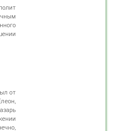
полит
ичным
нного
шении
был от
Елеон,
азарь
ижении
нечно,