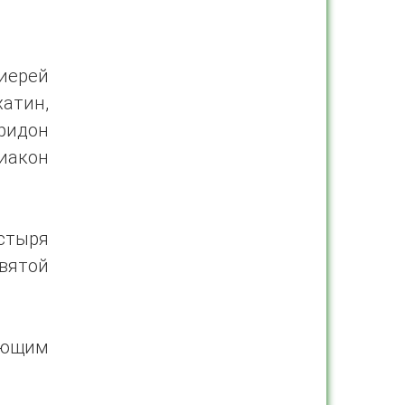
иерей
тин,
ридон
иакон
стыря
вятой
ующим