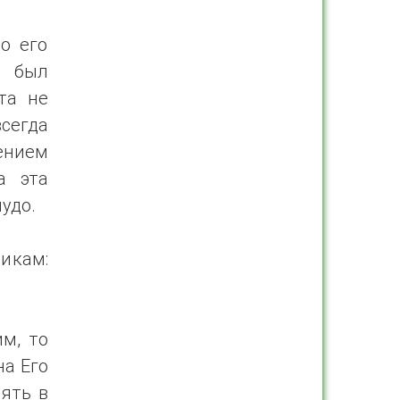
то его
н был
эта не
сегда
ением
а эта
удо.
икам:
им, то
на Его
пять в