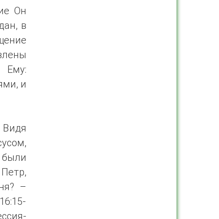
ие Он
дан, в
щение
влены
 Ему:
ями, и
. Видя
усом,
ы были
Петр,
ня? –
16:15-
ссия-