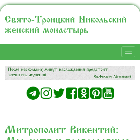
Свято-Троицкий Никольский
женский монастырь
Togg
navi
Митрополит Викентий: