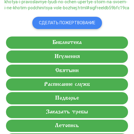
khotya-i-pravoslavnye-lyudi-no-ochen-upertye-stoim-na-svoem-
i-ne-khotim-podchinitsya-vole-bozhiej.html#sigFreeIdb59bfc19ca
СДЕЛАТЬ ПОЖЕРТВОВАНИЕ
Библиотека
Игумения
Святыни
Расписание служб
Подворье
Заказать требы
Летопись