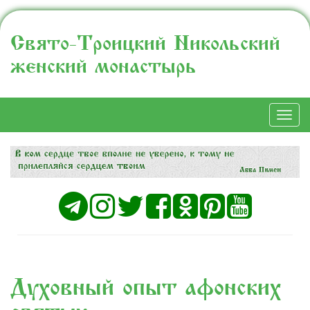
Свято-Троицкий Никольский
женский монастырь
Togg
navi
Духовный опыт афонских