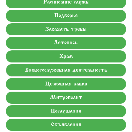
Расписание служб
Подворье
Заказать требы
Летопись
Храм
Внебогослужебная деятельность
Церковная лавка
Митрополит
Послушания
Объявления