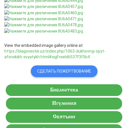
View the embedded image gallery online at:
https://blagovestie.uz/index.php/1063-dukhovnyj-opyt-
afonskikh-svyatykh.html#sigFreeId6537f3f5b4
СДЕЛАТЬ ПОЖЕРТВОВАНИЕ
Библиотека
Игумения
Святыни