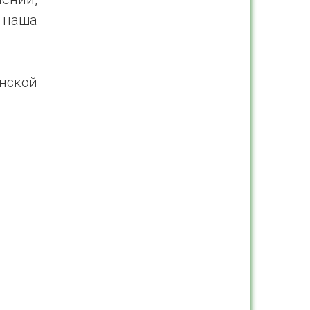
 наша
нской