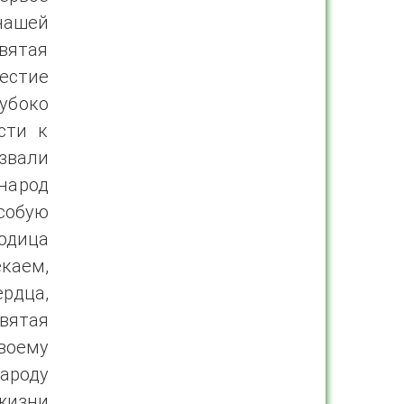
нашей
вятая
естие
убоко
сти к
азвали
народ
собую
родица
каем,
рдца,
вятая
воему
ароду
жизни