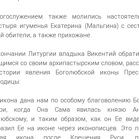
огослужением также молились настоятел
стыря игуменья Екатерина (Мальгина) с сес
й обители, а также прихожане.
кончании Литургии владыка Викентий обрати
щимся со своим архипастырским словом, расс
стории явления Боголюбской иконы Прес
родицы:
 икона дана нам по особому благоволению Б
ри, когда Она Сама явилась князю А
любскому, и таким образом, как он Ее виде
разил Ее на иконе через иконописцев. Это п
ская икона после Крещения Руси, пе