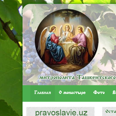
Главная
O монастыре
Фото
В