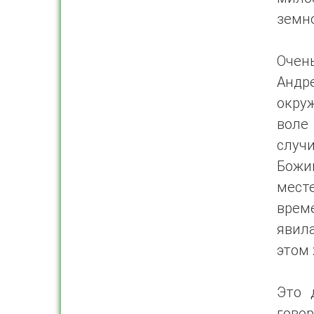
земно
Очен
Андр
окру
воле
случи
Божи
мест
врем
явил
этом 
Это 
гово