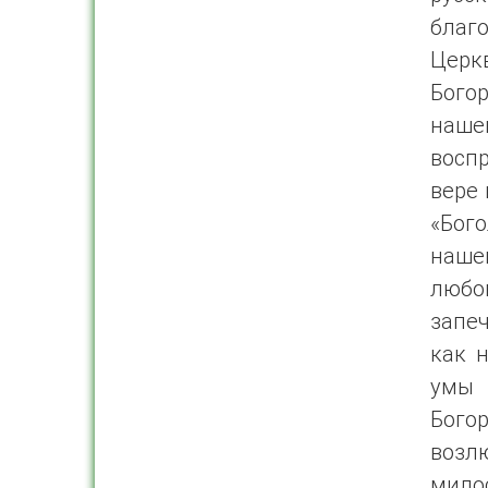
благ
Церк
Бого
наше
восп
вере 
«Бог
наше
любов
запе
как 
умы 
Бого
возл
мило