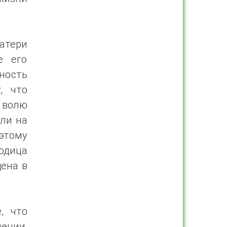
атери
е его
ность
, что
и волю
ли на
этому
одица
ена в
, что
ении,