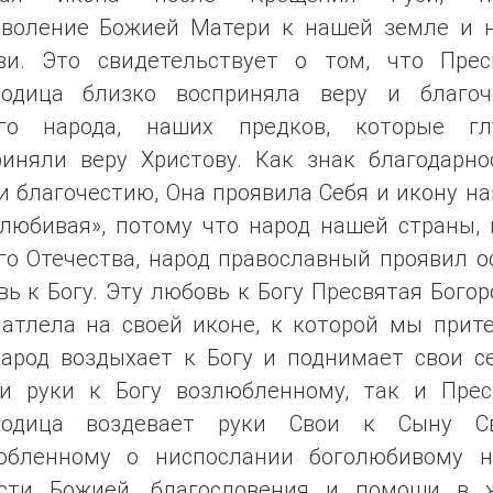
оволение Божией Матери к нашей земле и 
ви. Это свидетельствует о том, что Прес
родица близко восприняла веру и благоч
го народа, наших предков, которые гл
риняли веру Христову. Как знак благодарно
и благочестию, Она проявила Себя и икону н
олюбивая», потому что народ нашей страны, 
го Отечества, народ православный проявил о
ь к Богу. Эту любовь к Богу Пресвятая Бого
чатлела на своей иконе, к которой мы прите
народ воздыхает к Богу и поднимает свои се
и руки к Богу возлюбленному, так и Прес
родица воздевает руки Свои к Сыну С
юбленному о ниспослании боголюбивому н
сти Божией, благословения и помощи в 