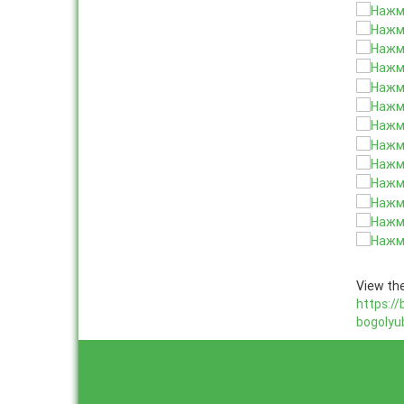
View the
https:/
bogolyu