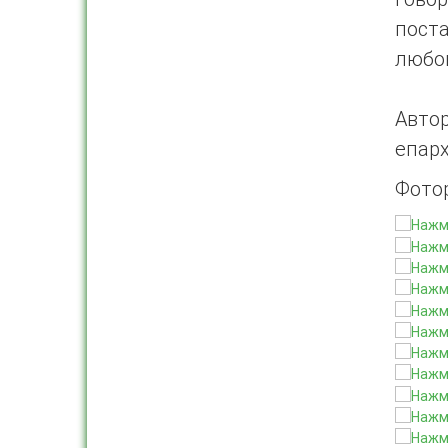
пост
любов
Авто
епар
Фото