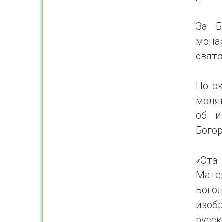
За Б
мона
свято
По о
моля
об и
Бого
«Эта
Мате
Бого
изоб
рус