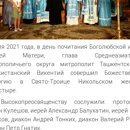
я 2021 года, в день почитания Боголюбской
ией Матери, глава Среднеазиатс
ополичьего округа митрополит Ташкентс
кистанский Викентий совершил Божеств
ргию в Свято-Троице Никольском же
стыре.
Высокопреосвященству сослужили: прото
 Кулешов, иерей Александр Балухатин, иерей
ов, диакон Андрей Тонких, диакон Валерий 
н Петр Гнатик.