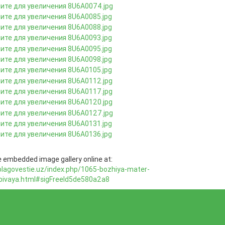
 embedded image gallery online at:
/blagovestie.uz/index.php/1065-bozhiya-mater-
bivaya.html#sigFreeId5de580a2a8