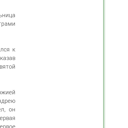
ьница
трами
лся к
казав
вятой
ожией
ндрею
л, он
ервая
рвое