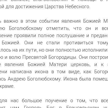
й для достижения Царства Небесного.
ь важно в этом событии явления Божией М
ею Боголюбскому отметить, что он и вс
жение проявили полное послушание и предан
 Божией. Они не стали противиться тому
лось на их пути, но они полностью исполнил
ю и волю Пресвятой Богородицы. Они построи
е явления Божией Матери церковь, и к 
ени написана икона в том виде, как Богор
ась Андрею Боголюбскому. Икона была помещ
храме.
для нас большое поучение о том, что все
рит нам Господь Бог в Евангельском уч