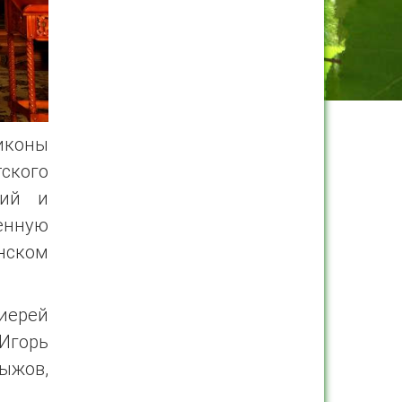
 иконы
кого
кий и
енную
нском
иерей
 Игорь
Рыжов,