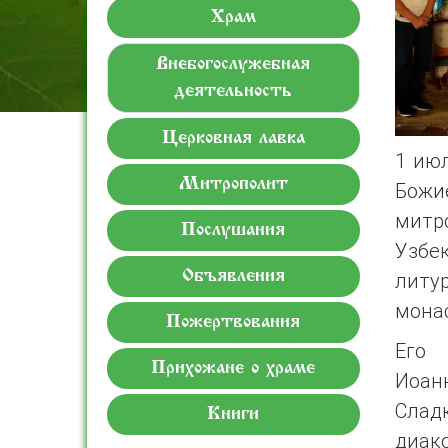
Храм
Внебогослужебная
деятельность
Церковная лавка
1 июл
Митрополит
Бож
митр
Послушания
Узбе
Объявления
литу
мона
Пожертвования
Его 
Прихожане о храме
Иоанн
Сладк
Книги
диако