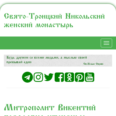
Свято-Троицкий Никольский
женский монастырь
Togg
navi
Митрополит Викентий