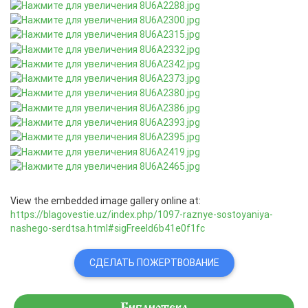
View the embedded image gallery online at:
https://blagovestie.uz/index.php/1097-raznye-sostoyaniya-
nashego-serdtsa.html#sigFreeId6b41e0f1fc
СДЕЛАТЬ ПОЖЕРТВОВАНИЕ