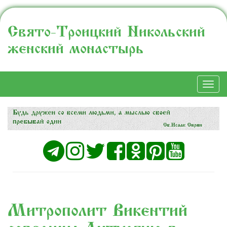
Свято-Троицкий Никольский
женский монастырь
Togg
navi
Митрополит Викентий