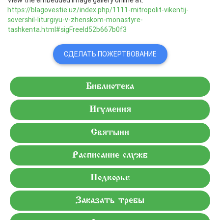
https://blagovestie.uz/index.php/1111-mitropolit-vikentij-
sovershil-liturgiyu-v-zhenskom-monastyre-
tashkenta.html#sigFreeId52b667b0f3
СДЕЛАТЬ ПОЖЕРТВОВАНИЕ
Библиотека
Игумения
Святыни
Расписание служб
Подворье
Заказать требы