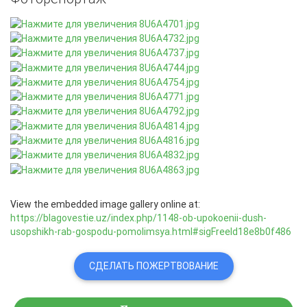
View the embedded image gallery online at:
https://blagovestie.uz/index.php/1148-ob-upokoenii-dush-
usopshikh-rab-gospodu-pomolimsya.html#sigFreeId18e8b0f486
СДЕЛАТЬ ПОЖЕРТВОВАНИЕ