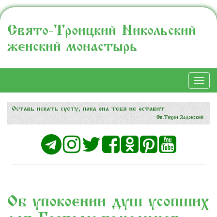
Свято-Троицкий Никольский
женский монастырь
Togg
navi
Об упокоении душ усопших