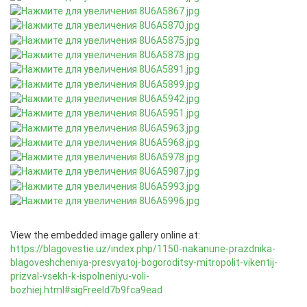
View the embedded image gallery online at:
https://blagovestie.uz/index.php/1150-nakanune-prazdnika-
blagoveshcheniya-presvyatoj-bogoroditsy-mitropolit-vikentij-
prizval-vsekh-k-ispolneniyu-voli-
bozhiej.html#sigFreeId7b9fca9ead