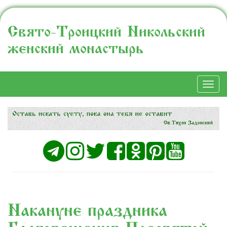
Свято-Троицкий Никольский
женский монастырь
Togg
navi
Накануне праздника