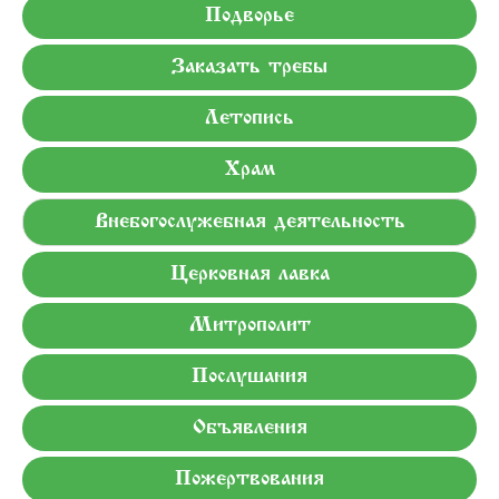
Подворье
Заказать требы
Летопись
Храм
Внебогослужебная деятельность
Церковная лавка
Митрополит
Послушания
Объявления
Пожертвования