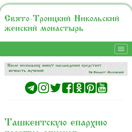
Свято-Троицкий Никольский
женский монастырь
Togg
navi
Ташкентскую епархию