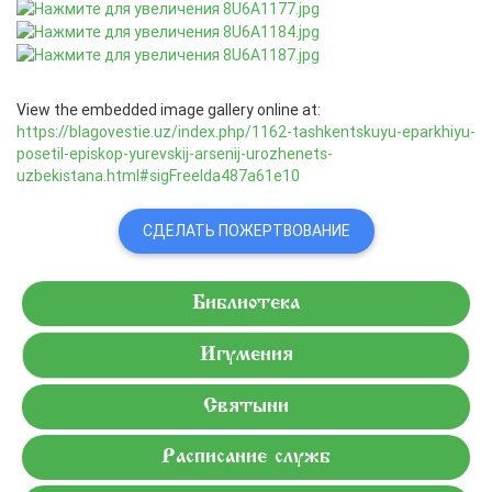
View the embedded image gallery online at:
https://blagovestie.uz/index.php/1162-tashkentskuyu-eparkhiyu-
posetil-episkop-yurevskij-arsenij-urozhenets-
uzbekistana.html#sigFreeIda487a61e10
СДЕЛАТЬ ПОЖЕРТВОВАНИЕ
Библиотека
Игумения
Святыни
Расписание служб