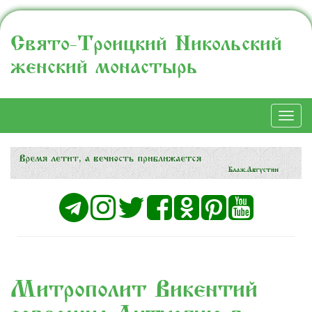
Свято-Троицкий Никольский
женский монастырь
Togg
navi
Митрополит Викентий