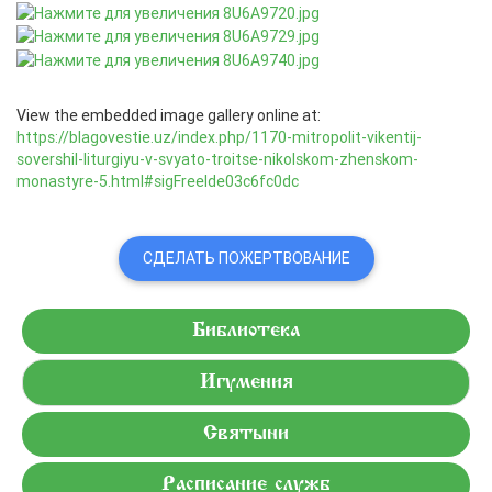
View the embedded image gallery online at:
https://blagovestie.uz/index.php/1170-mitropolit-vikentij-
sovershil-liturgiyu-v-svyato-troitse-nikolskom-zhenskom-
monastyre-5.html#sigFreeIde03c6fc0dc
СДЕЛАТЬ ПОЖЕРТВОВАНИЕ
Библиотека
Игумения
Святыни
Расписание служб