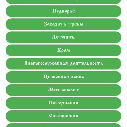
Подворье
Заказать требы
Летопись
Храм
Внебогослужебная деятельность
Церковная лавка
Митрополит
Послушания
Объявления