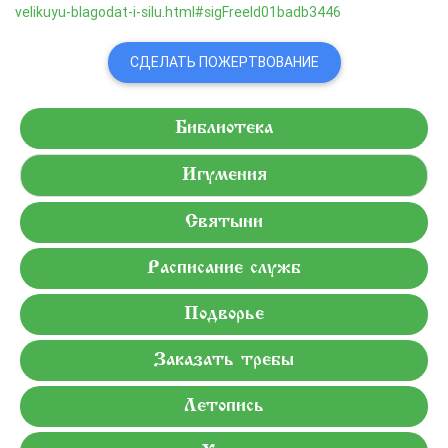
velikuyu-blagodat-i-silu.html#sigFreeId01badb3446
СДЕЛАТЬ ПОЖЕРТВОВАНИЕ
Библиотека
Игумения
Святыни
Расписание служб
Подворье
Заказать требы
Летопись