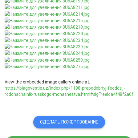
View the embedded image gallery online at:
https://blagovestie.uz/index.php/1198-prepodobnyj-feodosij-
rodonachalnik-russkogo-monashestva.html#sigFreeIda4f48f2a6f
СДЕЛАТЬ ПОЖЕРТВОВАНИЕ