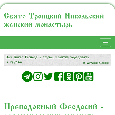
Свято-Троицкий Никольский
женский монастырь
Togg
navi
Преподобный Феодосий -