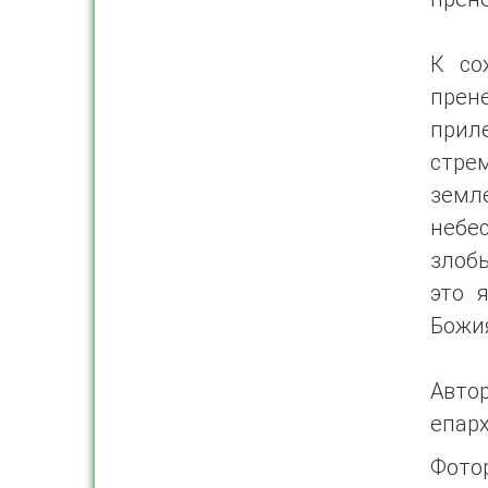
К со
прен
прил
стре
земл
небе
злобы
это 
Божи
Авто
епар
Фото