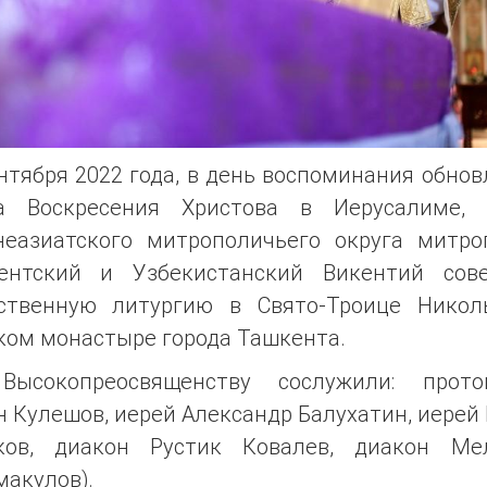
нтября 2022 года, в день воспоминания обно
а Воскресения Христова в Иерусалиме, 
неазиатского митрополичьего округа митро
ентский и Узбекистанский Викентий сов
ственную литургию в Свято-Троице Никол
ком монастыре города Ташкента.
Высокопреосвященству сослужили: прото
 Кулешов, иерей Александр Балухатин, иерей
ков, диакон Рустик Ковалев, диакон Ме
акулов).