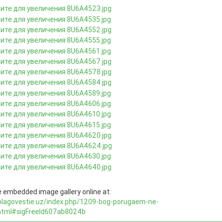
 embedded image gallery online at:
/blagovestie.uz/index.php/1209-bog-porugaem-ne-
html#sigFreeId607ab8024b