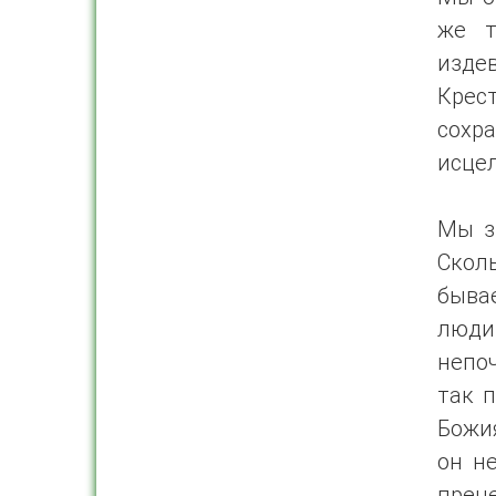
же т
изде
Крест
сохр
исцел
Мы з
Скол
бывае
люд
непоч
так 
Божия
он н
прене