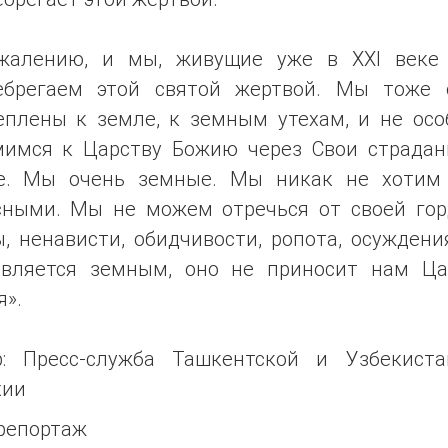
жалению, и мы, живущие уже в XXI веке
ебрегаем этой святой жертвой. Мы тоже 
еплены к земле, к земным утехам, и не осо
мимся к Царству Божию через Свои страдан
е. Мы очень земные. Мы никак не хотим
сными. Мы не можем отречься от своей гор
, ненависти, обидчивости, ропота, осуждени
является земным, оно не приносит нам Ца
я».
р: Пресс-служба Ташкентской и Узбекиста
хии
репортаж