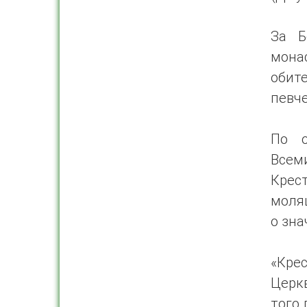
За Б
мона
обит
певче
По о
Всем
Крес
моля
о зна
«Кре
Церкв
того 