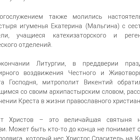
огослужением также молились настоятел
стыря игуменья Екатерина (Мальгина) с сес
ели, учащиеся катехизаторского и реген
ского отделений.
кончании Литургии, в преддверии праз
ирного воздвижения Честного и Животвор
та Господня, митрополит Викентий обрати
щимся со своим архипастырским словом, расс
чении Креста в жизни православного христиан
ст Христов – это величайшая святыня 
и. Может быть кто-то до конца не понимает
подвига, который нес Христос Спаситель на К