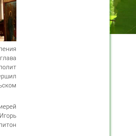
вления
глава
полит
ершил
ьском
иерей
 Игорь
литон