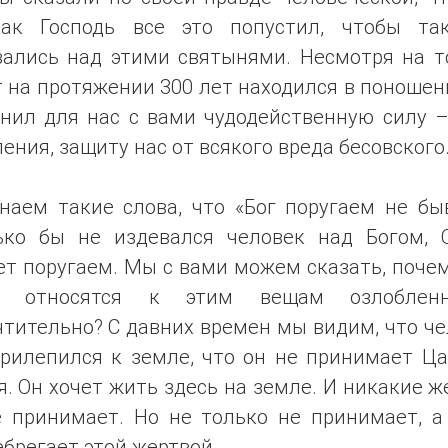
ак Господь все это попустил, чтобы та
вались над этими святынями. Несмотря на то
 на протяжении 300 лет находился в поношен
анил для нас с вами чудодейственную силу –
ения, защиту нас от всякого вреда бесовского
наем такие слова, что «Бог поругаем не быв
ько бы не издевался человек над Богом, 
т поругаем. Мы с вами можем сказать, поче
и относятся к этим вещам озлоблен
тительно? С давних времен мы видим, что ч
прилепился к земле, что он не принимает Ца
. Он хочет жить здесь на земле. И никакие 
е принимает. Но не только не принимает, а
брегает этой жертвой.