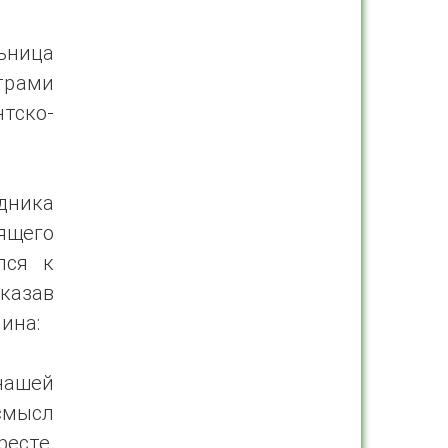
ьница
трами
тско-
дника
ящего
лся к
казав
ина:
нашей
 смысл
ресте,