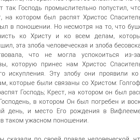
т так Господь промыслительно попустил, чт
т, на котором был распят Христос Спаситель
ыл в поношении. Но несмотря на то, что бу
висть ко Христу и ко всем делам, котор
шил, эта злоба человеческая и злоба бесовск
твовала, что не могла успокоиться из-з
вы, которую принес нам Христос Спасител
го искупления. Эту злобу они проявили ко
м, которые были связаны со Христом: Голгоф
аспят Господь; Крест, на котором он был рас
Господень, в котором Он был погребен и вос
ий день, и место Его рождения в Вифлееме
 в таком ужасном поношении.
ы сказали по своей правде человеческой, чт