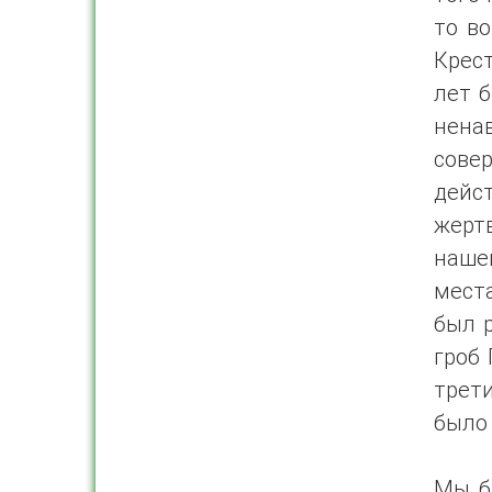
то во
Крес
лет б
нена
совер
дейс
жерт
наше
места
был р
гроб 
трет
было
Мы б