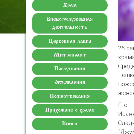
Храм
Внебогослужебная
деятельность
Церковная лавка
26 се
Митрополит
храм
Сред
Послушания
Ташк
Объявления
Боже
женс
Пожертвования
Его 
Прихожане о храме
Иоанн
Слад
Книги
(Джум