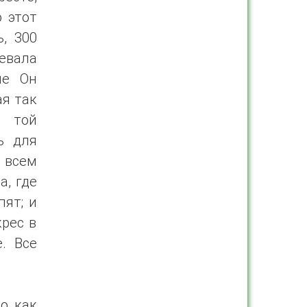
о этот
, 300
шевала
ые Он
ая так
а той
ь для
 всем
а, где
пят; и
крес в
. Все
о как