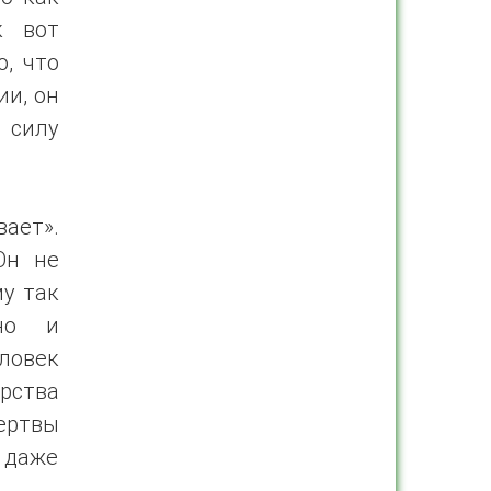
к вот
, что
ии, он
 силу
.
ает».
Он не
му так
но и
еловек
рства
жертвы
 даже