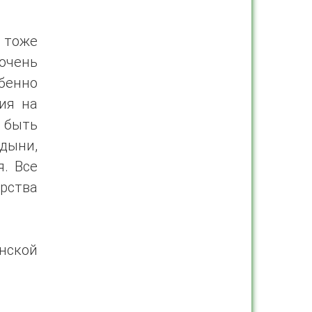
 тоже
очень
бенно
ия на
 быть
дыни,
я. Все
рства
нской