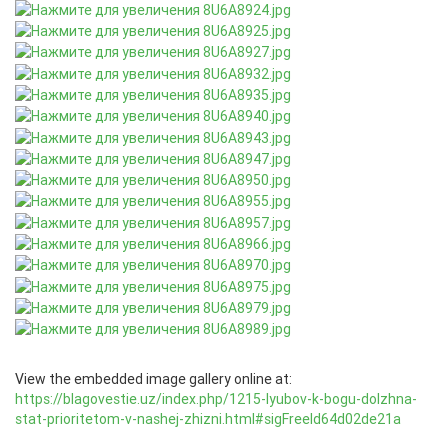
View the embedded image gallery online at:
https://blagovestie.uz/index.php/1215-lyubov-k-bogu-dolzhna-
stat-prioritetom-v-nashej-zhizni.html#sigFreeId64d02de21a